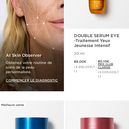
DOUBLE SERUM EYE
-Traitement Yeux
Jeunesse Intensif
20 ml
AI Skin Observer
Nouveau prix 89,00€
Prix Club Clarins 80,10€
80,10€
89,00€
Obtenez votre routine de
PRIX CLUB
soins de la peau
(4.450,00€/1
CLARINS
L)
personnalisée.
(4.005,00€/1
L)
COMMENCER LE DIAGNOSTIC
Meilleure vente