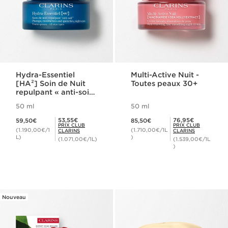
Hydra-Essentiel
Multi-Active Nuit -
[HA²] Soin de Nuit
Toutes peaux 30+
repulpant « anti-soif
» - Toutes peaux
50 ml
50 ml
Nouveau prix 59,50€
Nouveau prix 85,50€
Prix Club Clarins 53,55€
Prix Club Clarins 76,95€
53,55€
76,95€
59,50€
85,50€
PRIX CLUB
PRIX CLUB
(1.190,00€/1
(1.710,00€/1L
CLARINS
CLARINS
L)
)
(1.071,00€/1L)
(1.539,00€/1L
)
Nouveau