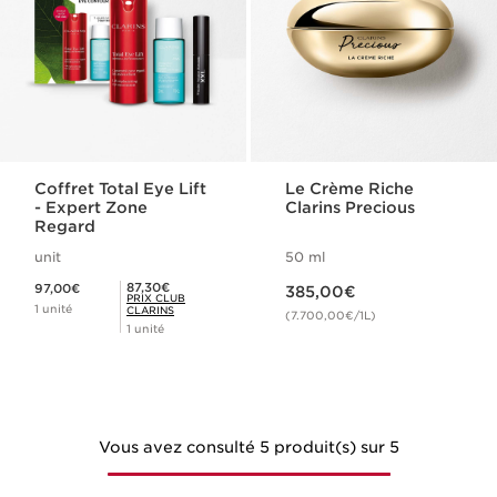
Coffret Total Eye Lift
Le Crème Riche
- Expert Zone
Clarins Precious
Regard
unit
50 ml
Nouveau prix 385,00€
Nouveau prix 97,00€
Prix Club Clarins 87,30€
87,30€
97,00€
385,00€
PRIX CLUB
1 unité
CLARINS
(7.700,00€/1L)
1 unité
Vous avez consulté 5 produit(s) sur 5