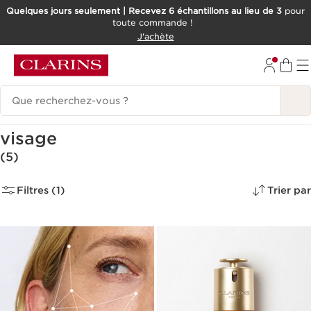
Quelques jours seulement | Recevez 6 échantillons au lieu de 3
pour
toute commande !
ALLER AU CONTENU
J'achète
CONSULTER LE PIED DE PAGE
Historique des recherches
Crèmes de Nuit & Soin de Nuit
visage
(5)
Filtres (1)
Trier par