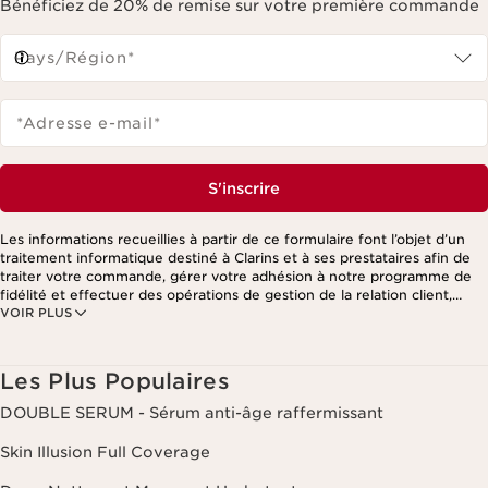
Bénéficiez de 20% de remise sur votre première commande
Pays/Région*
*Adresse e-mail
*
S'inscrire
Les informations recueillies à partir de ce formulaire font l’objet d’un
traitement informatique destiné à Clarins et à ses prestataires afin de
traiter votre commande, gérer votre adhésion à notre programme de
fidélité et effectuer des opérations de gestion de la relation client,
VOIR PLUS
notamment pour vous adresser des offres personnalisées en fonction
de vos précédents achats et intérêts. Pour en savoir plus, veuillez
consulter notre politique de respect de la vie privée.
Les Plus Populaires
DOUBLE SERUM - Sérum anti-âge raffermissant
Skin Illusion Full Coverage