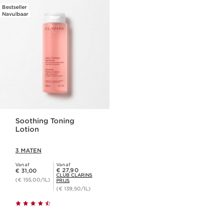
Bestseller
Navulbaar
Soothing Toning
Lotion
3 MATEN
Vanaf
Vanaf
Dit is nu de prijs € 31,00
Club Clarins Prijs € 27,90
€ 27,90
€ 31,00
CLUB CLARINS
(€ 155,00/1L)
PRIJS
(€ 139,50/1L)