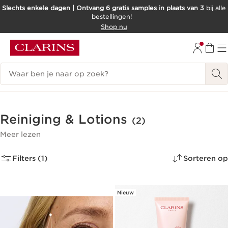
Slechts enkele dagen | Ontvang 6 gratis samples in plaats van 3
bij alle
bestellingen!
DOORGAAN NAAR INHOUD
Shop nu
GA NAAR DE VOETTEKST
Zoekgeschiedenis
Reiniging & Lotions
(2)
Meer lezen
Filters (1)
Sorteren op
Nieuw