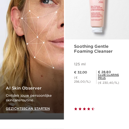
Soothing Gentle
Foaming Cleanser
125 ml
Dit is nu de prijs € 32,00
Club Clarins Prijs € 28,80
€ 28,80
€ 32,00
CLUB CLARINS
(€
PRIJS
256,00/1L)
(€ 230,40/1L)
AI Skin Observer
Ontdek jouw persoonlijke
skincareroutine.
GEZICHTSSCAN STARTEN