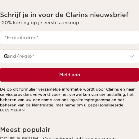
Schrijf je in voor de Clarins nieuwsbrief
-20% korting op je eerste aankoop
*E-mailadres
*
Land/regio*
Meld aan
De op dit formulier verzamelde informatie wordt door Clarins en haar
serviceproviders verwerkt voor het verwerken van uw bestelling, het
beheren van uw deelname aan ons loyaliteitsprogramma en het
beheren van de klantrelatie, met name om u gepersonaliseerde
LEES MEER
aanbiedingen te kunnen sturen op basis van uw eerdere aankopen en
interesses. Voor meer informatie, zie ons privacybeleid.
Meest populair
DOUBLE SERUM - Verstevigend anti-ageing serum