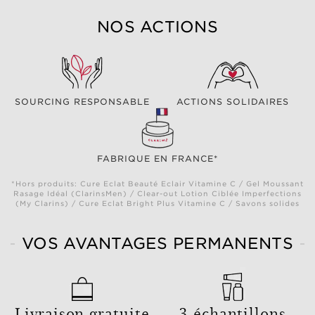
NOS ACTIONS
SOURCING RESPONSABLE
ACTIONS SOLIDAIRES
FABRIQUE EN FRANCE*
*Hors produits: Cure Eclat Beauté Eclair Vitamine C / Gel Moussant
Rasage Idéal (ClarinsMen) / Clear-out Lotion Ciblée Imperfections
(My Clarins) / Cure Eclat Bright Plus Vitamine C / Savons solides
VOS AVANTAGES PERMANENTS
Livraison gratuite
3 échantillons