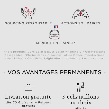
SOURCING RESPONSABLE
ACTIONS SOLIDAIRES
FABRIQUE EN FRANCE*
*Hors produits: Cure Eclat Beauté Eclair Vitamine C / Gel Moussant
Rasage Idéal (ClarinsMen) / Clear-out Lotion Ciblée Imperfections
(My Clarins) / Cure Eclat Bright Plus Vitamine C / Savons solides
VOS AVANTAGES PERMANENTS
Livraison gratuite
3 échantillons
au choix
dès 70 € d'achat + Retours
gratuits
offerts