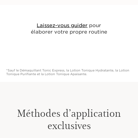
*Sauf le Démaquillant Tonic Express, la Lotion Tonique Hydratante, la Lotion
Tonique Purifiante et la Lotion Tonique Apaisante.
Méthodes d’application
exclusives
Humidifier la peau puis chauffer et faire mousser et une
petite quantité de produit entre vos mains mouillées.
Poser doucement la mousse sur le visage et le cou.
Poser doucement les mains à plat sur le visage et les
retirer vivement comme si la peau était brûlante pour