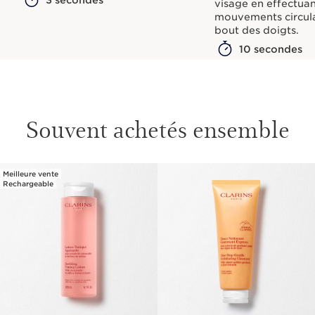
Souvent achetés ensemble
Meilleure vente
ALLER AU CONTENU
Rechargeable
Lotion Tonique
Doux Nettoyant
Apaisante
Gommant Express
200 ml
125 ml