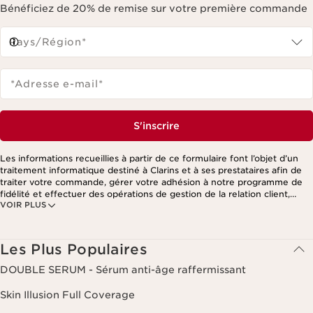
*Adresse e-mail
*
S'inscrire
Les informations recueillies à partir de ce formulaire font l’objet d’un
traitement informatique destiné à Clarins et à ses prestataires afin de
traiter votre commande, gérer votre adhésion à notre programme de
fidélité et effectuer des opérations de gestion de la relation client,
VOIR PLUS
notamment pour vous adresser des offres personnalisées en fonction
de vos précédents achats et intérêts. Pour en savoir plus, veuillez
consulter notre politique de respect de la vie privée.
Les Plus Populaires
DOUBLE SERUM - Sérum anti-âge raffermissant
Skin Illusion Full Coverage
Doux Nettoyant Moussant Hydratant
Huile Orchidée Bleue - Peaux déshydratées
Black Friday