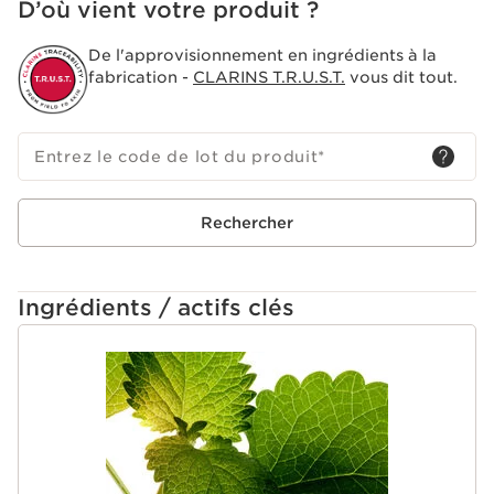
D’où vient votre produit ?
Il contribue à apaiser et adoucir la peau.
Le plus Clarins
De l'approvisionnement en ingrédients à la
Nouvelle texture crémeuse réconfortante qui se
fabrication -
CLARINS T.R.U.S.T.
vous dit tout.
transforme en une belle mousse douce et fine.
Entrez le code de lot du produit
*
Rechercher
Ingrédients / actifs clés
ALLER AU CONTENU