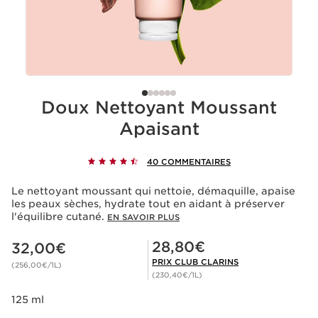
Doux Nettoyant Moussant
Apaisant
40 COMMENTAIRES
Le nettoyant moussant qui nettoie, démaquille, apaise
les peaux sèches, hydrate tout en aidant à préserver
l'équilibre cutané.
EN SAVOIR PLUS
Nouveau prix 32,00€
Prix Club Clarins 28,80€
28,80€
32,00€
PRIX CLUB CLARINS
(256,00€/1L)
(230,40€/1L)
125 ml