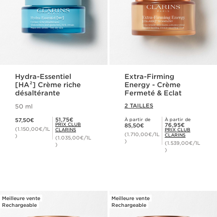
Hydra-Essentiel
Extra-Firming
[HA²] Crème riche
Energy - Crème
désaltérante
Fermeté & Eclat
2 TAILLES
50 ml
Nouveau prix 57,50€
Prix Club Clarins 51,75€
51,75€
57,50€
À partir de
À partir de
Nouveau prix 85,50€
Prix Club Clarins 76,95€
PRIX CLUB
76,95€
85,50€
(1.150,00€/1L
CLARINS
PRIX CLUB
(1.710,00€/1L
CLARINS
)
(1.035,00€/1L
)
(1.539,00€/1L
)
)
Meilleure vente
Meilleure vente
Rechargeable
Rechargeable