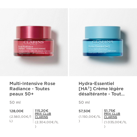
Multi-Intensive Rose
Hydra-Essentiel
Radiance - Toutes
[HA²] Crème légère
peaux 50+
désaltérante - Toutes
peaux
50 ml
50 ml
Nouveau prix 128,00€
Nouveau prix 57,50€
Prix Club Clarins 115,20€
Prix Club Clarins 51,75€
115,20€
51,75€
128,00€
57,50€
PRIX CLUB
PRIX CLUB
(2.560,00€/1
(1.150,00€/1L
CLARINS
CLARINS
L)
)
(2.304,00€/1L
(1.035,00€/1L
)
)