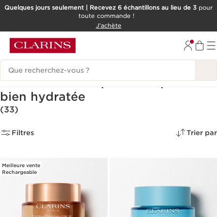
Quelques jours seulement | Recevez 6 échantillons au lieu de 3
pour
toute commande !
ALLER AU CONTENU
J'achète
CONSULTER LE PIED DE PAGE
Historique des recherches
Tous les secrets pour une peau
bien hydratée
(33)
Filtres
Trier par
Meilleure vente
Rechargeable