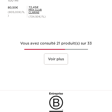
100 ml
Nouveau prix 80,50€
Prix Club Clarins 72,45€
72,45€
80,50€
PRIX CLUB
(805,00€/1L
CLARINS
)
(724,50€/1L)
Vous avez consulté 21 produit(s) sur 33
Voir plus