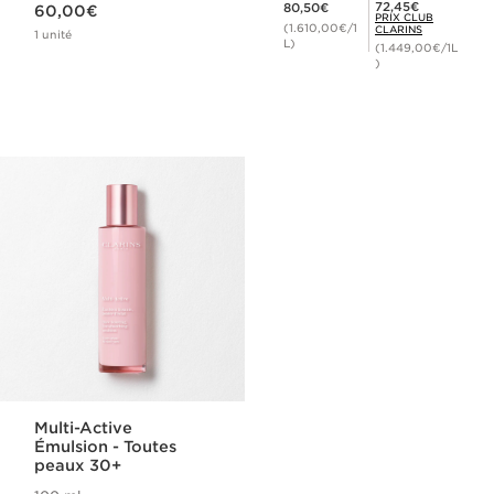
Prix Club Clarins 72,45€
72,45€
80,50€
60,00€
PRIX CLUB
(1.610,00€/1
CLARINS
1 unité
L)
(1.449,00€/1L
)
Multi-Active
Émulsion - Toutes
peaux 30+