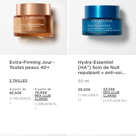
Extra-Firming Jour -
Hydra-Essentiel
Toutes peaux 40+
[HA²] Soin de Nuit
repulpant « anti-soif
» - Toutes peaux
2 TAILLES
50 ml
Nouveau prix 59,50€
Prix Club Clarins 53,55€
53,55€
À partir de
À partir de
59,50€
Nouveau prix 85,50€
Prix Club Clarins 76,95€
76,95€
PRIX CLUB
85,50€
(1.190,00€/1
PRIX CLUB
CLARINS
(1.710,00€/1L
CLARINS
L)
(1.071,00€/1L)
)
(1.539,00€/1L
)