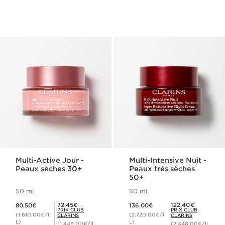
Multi-Active Jour -
Multi-Intensive Nuit -
Peaux sèches 30+
Peaux très sèches
50+
50 ml
50 ml
Nouveau prix 80,50€
Nouveau prix 136,00€
Prix Club Clarins 72,45€
Prix Club Clarins 122,40€
72,45€
122,40€
80,50€
136,00€
PRIX CLUB
PRIX CLUB
(1.610,00€/1
(2.720,00€/1
CLARINS
CLARINS
L)
L)
(1.449,00€/1L
(2.448,00€/1L