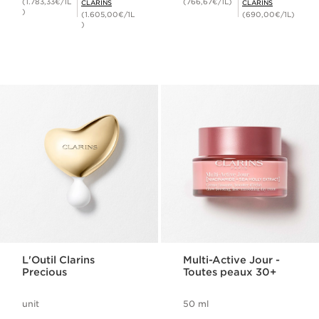
(1.783,33€/1L
(766,67€/1L)
CLARINS
CLARINS
)
(1.605,00€/1L
(690,00€/1L)
)
L'Outil Clarins
Multi-Active Jour -
Precious
Toutes peaux 30+
unit
50 ml
Nouveau prix 60,00€
Nouveau prix 80,50€