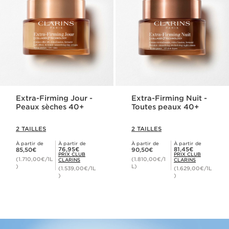
Extra-Firming Jour -
Extra-Firming Nuit -
Peaux sèches 40+
Toutes peaux 40+
2 TAILLES
2 TAILLES
À partir de
À partir de
À partir de
À partir de
Nouveau prix 85,50€
Nouveau prix 90,50€
Prix Club Clarins 76,95€
Prix Club Clarins 81,45€
76,95€
81,45€
85,50€
90,50€
PRIX CLUB
PRIX CLUB
(1.710,00€/1L
(1.810,00€/1
CLARINS
CLARINS
)
L)
(1.539,00€/1L
(1.629,00€/1L
)
)