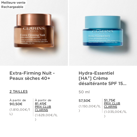
Meilleure vente
Rechargeable
Extra-Firming Nuit -
Hydra-Essentiel
Peaux sèches 40+
[HA²] Crème
désaltérante SPF 15 -
Peaux normales à
2 TAILLES
50 ml
sèches
Nouveau prix 57,50€
Prix Club Clarins 51,75€
51,75€
À partir de
À partir de
57,50€
Nouveau prix 90,50€
Prix Club Clarins 81,45€
81,45€
PRIX CLUB
90,50€
(1.150,00€/1L
PRIX CLUB
CLARINS
(1.810,00€/1
CLARINS
)
(1.035,00€/1L
L)
(1.629,00€/1L
)
)