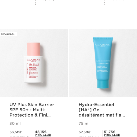
)
)
Nouveau
UV Plus Skin Barrier
Hydra-Essentiel
SPF 50+ - Multi-
[HA²] Gel
Protection & Fini
désaltérant matifiant
Invisible
- Peaux normales à
30 ml
75 ml
mixtes
Nouveau prix 53,50€
Nouveau prix 57,50€
Prix Club Clarins 48,15€
Prix Club Clarins 51,75€
48,15€
51,75€
53,50€
57,50€
PRIX CLUB
PRIX CLUB