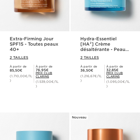
Extra-Firming Jour
Hydra-Essentiel
SPF15 - Toutes peaux
[HA²] Crème
40+
désaltérante - Peaux
normales à sèches
2 TAILLES
2 TAILLES
À partir de
À partir de
À partir de
À partir de
Nouveau prix 85,50€
Nouveau prix 36,50€
Prix Club Clarins 76,95€
Prix Club Clarins 32,85€
76,95€
32,85€
85,50€
36,50€
PRIX CLUB
PRIX CLUB
(1.710,00€/1L
(1.216,67€/1L
CLARINS
CLARINS
)
)
(1.539,00€/1L
(1.095,00€/1L
)
)
Nouveau