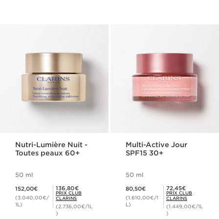
Nutri-Lumière Nuit -
Multi-Active Jour
Toutes peaux 60+
SPF15 30+
50 ml
50 ml
Nouveau prix 152,00€
Nouveau prix 80,50€
Prix Club Clarins 136,80€
Prix Club Clarins 72,45€
136,80€
72,45€
152,00€
80,50€
PRIX CLUB
PRIX CLUB
(3.040,00€/
(1.610,00€/1
CLARINS
CLARINS
1L)
L)
(2.736,00€/1L
(1.449,00€/1L
)
)