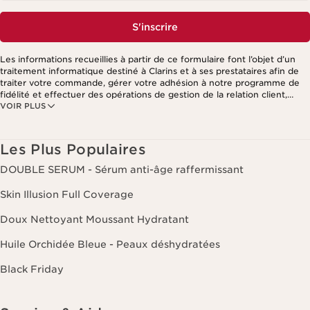
S'inscrire
Les informations recueillies à partir de ce formulaire font l’objet d’un
traitement informatique destiné à Clarins et à ses prestataires afin de
traiter votre commande, gérer votre adhésion à notre programme de
fidélité et effectuer des opérations de gestion de la relation client,
VOIR PLUS
notamment pour vous adresser des offres personnalisées en fonction
de vos précédents achats et intérêts. Pour en savoir plus, veuillez
consulter notre politique de respect de la vie privée.
Les Plus Populaires
DOUBLE SERUM - Sérum anti-âge raffermissant
Skin Illusion Full Coverage
Doux Nettoyant Moussant Hydratant
Huile Orchidée Bleue - Peaux déshydratées
Black Friday