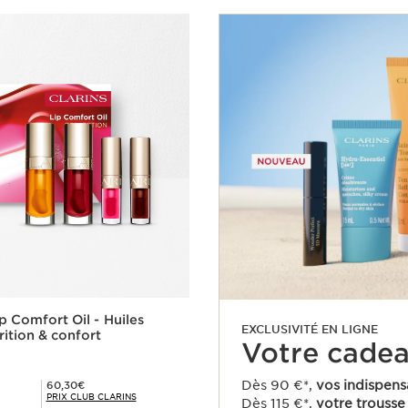
p Comfort Oil - Huiles
EXCLUSIVITÉ EN LIGNE
rition & confort
Votre cadeau
Prix Club Clarins 60,30€
Dès 90 €*,
vos indispens
60,30€
PRIX CLUB CLARINS
Dès 115 €*,
votre trousse 