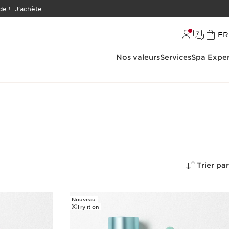
e !
J'achète
L
FR
Nos valeurs
Services
Spa Exper
Trier par
Nouveau
Try it on