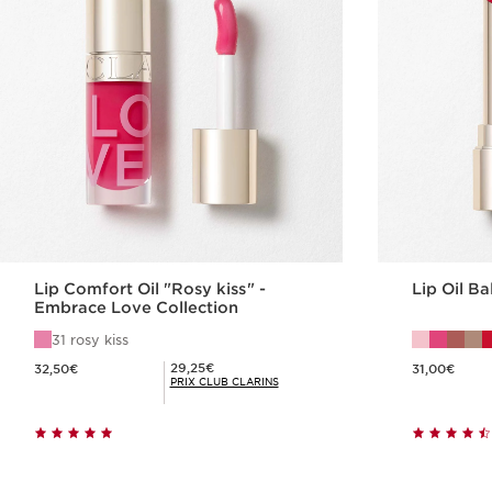
Lip Comfort Oil "Rosy kiss" -
Lip Oil B
Embrace Love Collection
31 rosy kiss
Nouveau prix 32,50€
Nouveau prix 31,00€
Prix Club Clarins 29,25€
29,25€
32,50€
31,00€
PRIX CLUB CLARINS
Achat rapide