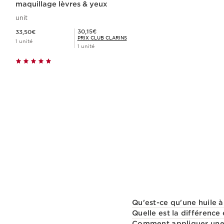
maquillage lèvres & yeux
unit
Nouveau prix 33,50€
Prix Club Clarins 30,15€
30,15€
33,50€
PRIX CLUB CLARINS
1 unité
1 unité
Achat rapide
Qu'est-ce qu'une huile à
Quelle est la différence 
Comment appliquer une h