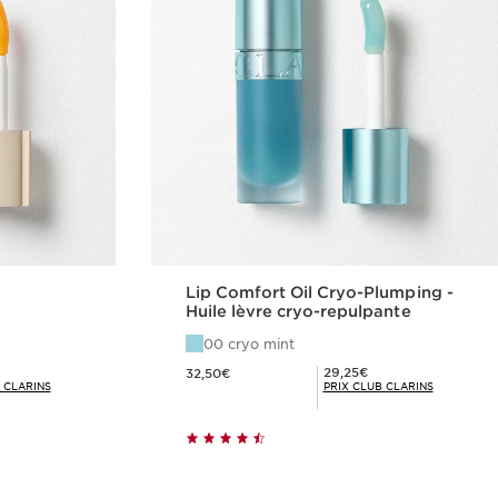
Lip Comfort Oil Cryo-Plumping -
Huile lèvre cryo-repulpante
00 cryo mint
Nouveau prix 32,50€
Prix Club Clarins 29,25€
29,25€
32,50€
 CLARINS
PRIX CLUB CLARINS
de
Achat rapide