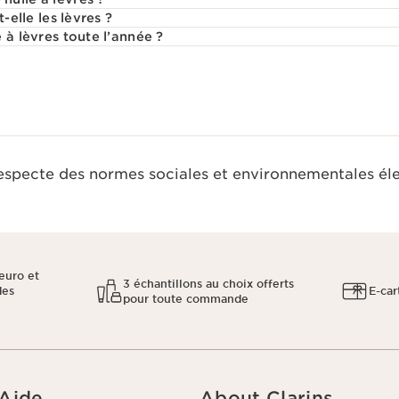
-elle les lèvres ?
 à lèvres toute l’année ?
respecte des normes sociales et environnementales él
euro et
3 échantillons au choix offerts
des
E-car
pour toute commande
 Aide
About Clarins