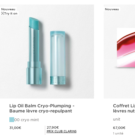
Nouveau
Nouveau
Try it on
Lip Oil Balm Cryo-Plumping -
Coffret Li
Baume lèvre cryo-repulpant
lèvres nut
unit
00 cryo mint
Nouveau prix 31,00€
Nouveau prix 67,00€
Prix Club Clarins 27,90€
27,90€
31,00€
67,00€
PRIX CLUB CLARINS
1 unité