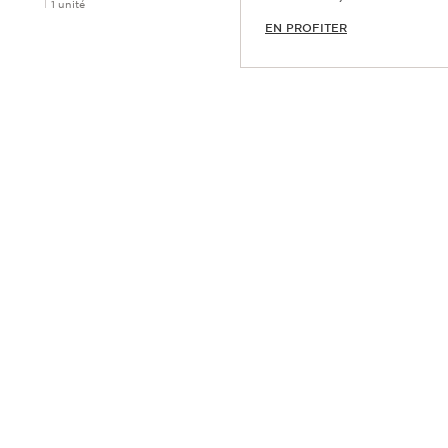
1 unité
EN PROFITER
Achat rapide