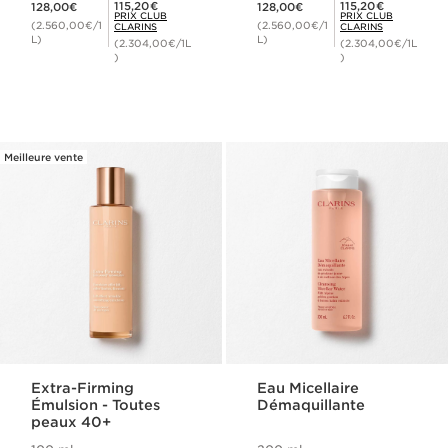
Prix Club Clarins 115,20€
Prix Club Clarins 115,20€
115,20€
115,20€
128,00€
128,00€
PRIX CLUB
PRIX CLUB
(2.560,00€/1
(2.560,00€/1
CLARINS
CLARINS
L)
L)
(2.304,00€/1L
(2.304,00€/1L
)
)
Meilleure vente
Extra-Firming
Eau Micellaire
Émulsion - Toutes
Démaquillante
peaux 40+