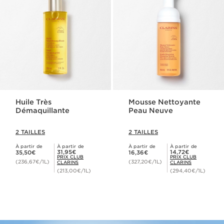
Huile Très
Mousse Nettoyante
Démaquillante
Peau Neuve
2 TAILLES
2 TAILLES
À partir de
À partir de
À partir de
À partir de
Nouveau prix 35,50€
Nouveau prix 16,36€
Prix Club Clarins 31,95€
Prix Club Clarins 14,72€
31,95€
14,72€
35,50€
16,36€
PRIX CLUB
PRIX CLUB
(236,67€/1L)
(327,20€/1L)
CLARINS
CLARINS
(213,00€/1L)
(294,40€/1L)