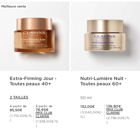
Meilleure vente
Extra-Firming Jour -
Nutri-Lumière Nuit -
Toutes peaux 40+
Toutes peaux 60+
2 TAILLES
50 ml
Nouveau prix 152,00€
Prix Club Clarins 136,80€
136,80€
À partir de
À partir de
152,00€
Nouveau prix 85,50€
Prix Club Clarins 76,95€
76,95€
PRIX CLUB
85,50€
(3.040,00€/
PRIX CLUB
CLARINS
(1.710,00€/1L
CLARINS
1L)
(2.736,00€/1L
)
(1.539,00€/1L
)
)