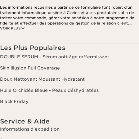
Les informations recueillies à partir de ce formulaire font l’objet d’un
traitement informatique destiné à Clarins et à ses prestataires afin de
traiter votre commande, gérer votre adhésion à notre programme de
fidélité et effectuer des opérations de gestion de la relation client,
VOIR PLUS
notamment pour vous adresser des offres personnalisées en fonction
de vos précédents achats et intérêts. Pour en savoir plus, veuillez
consulter notre politique de respect de la vie privée.
Les Plus Populaires
DOUBLE SERUM - Sérum anti-âge raffermissant
Skin Illusion Full Coverage
Doux Nettoyant Moussant Hydratant
Huile Orchidée Bleue - Peaux déshydratées
Black Friday
Service & Aide
Informations d'expédition