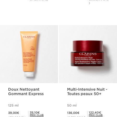
)
Doux Nettoyant
Multi-Intensive Nuit -
Gommant Express
Toutes peaux 50+
125 ml
50 ml
Nouveau prix 39,00€
Nouveau prix 136,00€
Prix Club Clarins 35,10€
Prix Club Clarins 122,40€
35,10€
122,40€
39,00€
136,00€
PRIX CLUB
PRIX CLUB