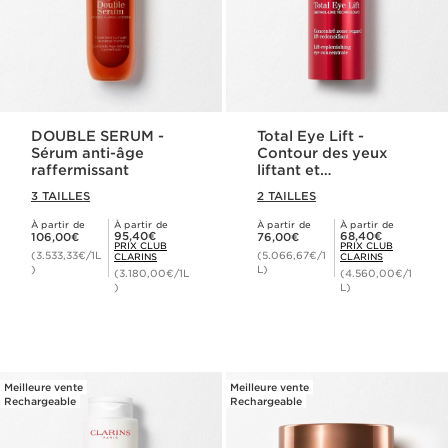
DOUBLE SERUM -
Total Eye Lift -
Sérum anti-âge
Contour des yeux
raffermissant
liftant et
raffermissant
3 TAILLES
2 TAILLES
À partir de
À partir de
À partir de
À partir de
Nouveau prix 106,00€
Nouveau prix 76,00€
Prix Club Clarins 95,40€
Prix Club Clarins 68,40€
95,40€
68,40€
106,00€
76,00€
PRIX CLUB
PRIX CLUB
(3.533,33€/1L
(5.066,67€/1
CLARINS
CLARINS
)
L)
(3.180,00€/1L
(4.560,00€/1
)
L)
Meilleure vente
Meilleure vente
Rechargeable
Rechargeable