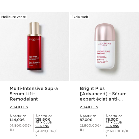
Meilleure vente
Exclu web
Multi-Intensive Supra
Bright Plus
Sérum Lift-
[Advanced] - Sérum
Remodelant
expert éclat anti-
taches
2 TAILLES
2 TAILLES
À partir de
À partir de
À partir de
À partir de
Nouveau prix 144,00€
Nouveau prix 87,00€
Prix Club Clarins 129,60€
Prix Club Clarins 78,30€
129,60€
78,30€
144,00€
87,00€
PRIX CLUB
PRIX CLUB
(4.800,00€/
(2.900,00€/
CLARINS
CLARINS
1L)
1L)
(4.320,00€/1L
(2.610,00€/1L
)
)