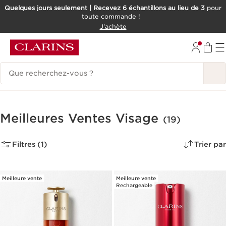
Quelques jours seulement | Recevez 6 échantillons au lieu de 3
pour
toute commande !
ALLER AU CONTENU
J'achète
CONSULTER LE PIED DE PAGE
Historique des recherches
Meilleures Ventes Visage
(19)
Filtres (1)
Trier par
Meilleure vente
Meilleure vente
Rechargeable