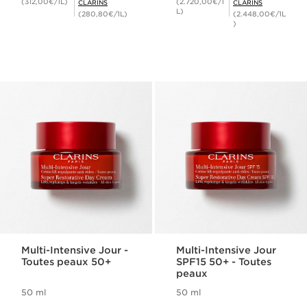
(312,00€/1L)
(2.720,00€/1
CLARINS
CLARINS
L)
(280,80€/1L)
(2.448,00€/1L
)
Multi-Intensive Jour -
Multi-Intensive Jour
Toutes peaux 50+
SPF15 50+ - Toutes
peaux
50 ml
50 ml
Nouveau prix 128,00€
Nouveau prix 128,00€