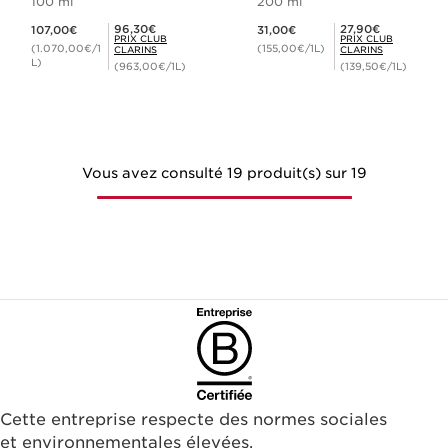
100 ml
200 ml
Nouveau prix 107,00€
Nouveau prix 31,00€
Prix Club Clarins 96,30€
Prix Club Clarins 27,90€
96,30€
27,90€
107,00€
31,00€
PRIX CLUB
PRIX CLUB
(1.070,00€/1
(155,00€/1L)
CLARINS
CLARINS
L)
(963,00€/1L)
(139,50€/1L)
Vous avez consulté 19 produit(s) sur 19
Cette entreprise respecte des normes sociales
et environnementales élevées.