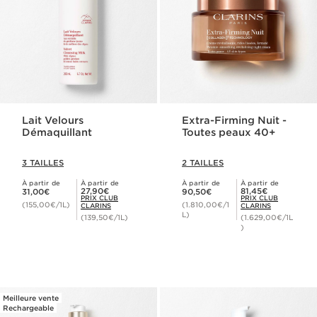
Lait Velours
Extra-Firming Nuit -
Démaquillant
Toutes peaux 40+
3 TAILLES
2 TAILLES
À partir de
À partir de
À partir de
À partir de
Nouveau prix 31,00€
Nouveau prix 90,50€
Prix Club Clarins 27,90€
Prix Club Clarins 81,45€
27,90€
81,45€
31,00€
90,50€
PRIX CLUB
PRIX CLUB
(155,00€/1L)
(1.810,00€/1
CLARINS
CLARINS
L)
(139,50€/1L)
(1.629,00€/1L
)
Meilleure vente
Rechargeable