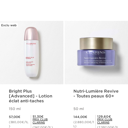
Exclu web
Bright Plus
Nutri-Lumière Revive
[Advanced] - Lotion
- Toutes peaux 60+
éclat anti-taches
150 ml
50 ml
Nouveau prix 57,00€
Nouveau prix 144,00€
Prix Club Clarins 51,30€
Prix Club Clarins 129,60€
51,30€
129,60€
57,00€
144,00€
PRIX CLUB
PRIX CLUB
(380,00€/1L
(2.880,00€/1
CLARINS
CLARINS
)
L)
(342,00€/1L)
(2.592,00€/1L