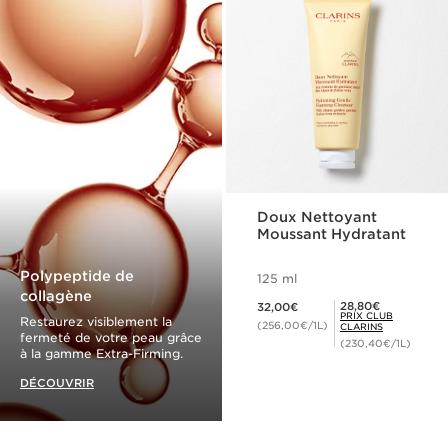
Doux Nettoyant
Moussant Hydratant
Polypeptide de
125 ml
collagène
Nouveau prix 32,00€
Prix Club Clarins 28,80€
28,80€
32,00€
PRIX CLUB
Restaurez visiblement la
(256,00€/1L)
CLARINS
fermeté de votre peau grâce
(230,40€/1L)
à la gamme Extra-Firming.
DÉCOUVRIR