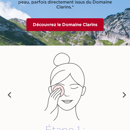
peau, parfois directement issus du Domaine
Clarins.*
Découvrez le Domaine Clarins
PRE
NEX
VIO
T
US
Étape 1 :