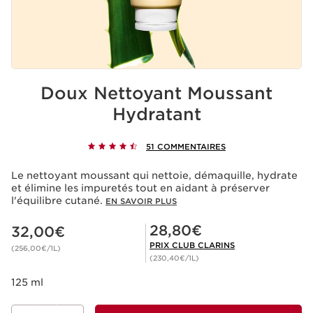
Doux Nettoyant Moussant
Hydratant
51 COMMENTAIRES
Le nettoyant moussant qui nettoie, démaquille, hydrate
et élimine les impuretés tout en aidant à préserver
l'équilibre cutané.
EN SAVOIR PLUS
Nouveau prix 32,00€
Prix Club Clarins 28,80€
28,80€
32,00€
PRIX CLUB CLARINS
(256,00€/1L)
(230,40€/1L)
125 ml