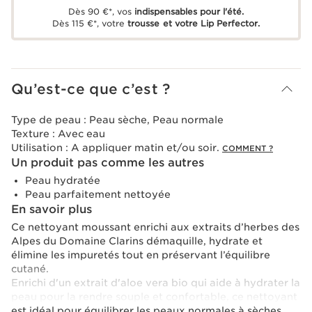
Dès 90 €*, vos
indispensables pour l'été.
Dès 115 €*, votre
trousse et votre Lip Perfector.
Qu’est-ce que c’est ?
Type de peau :
Peau sèche, Peau normale
Texture :
Avec eau
Utilisation :
A appliquer matin et/ou soir.
COMMENT ?
Un produit pas comme les autres
Peau hydratée
Peau parfaitement nettoyée
En savoir plus
Ce nettoyant moussant enrichi aux extraits d’herbes des
Alpes du Domaine Clarins démaquille, hydrate et
élimine les impuretés tout en préservant l’équilibre
cutané.
Enrichi d'un extrait d'aloe vera bio qui aide à hydrater la
peau pour la rendre souple et confortable, ce nettoyant
est idéal pour équilibrer les peaux normales à sèches.