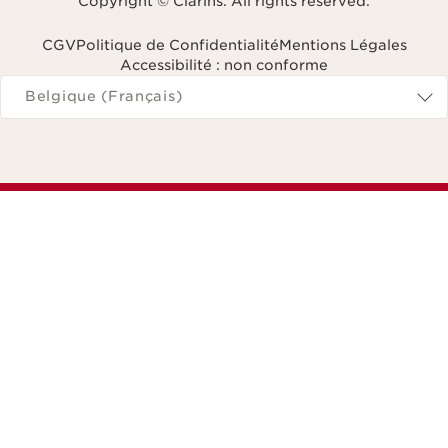
Copyright © Clarins. All rights reserved.
CGV
Politique de Confidentialité
Mentions Légales
Accessibilité : non conforme
Naviguer vers
Belgique (Français)