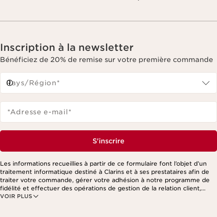
Inscription à la newsletter
Bénéficiez de 20% de remise sur votre première commande
Pays/Région*
*Adresse e-mail
*
S'inscrire
Les informations recueillies à partir de ce formulaire font l’objet d’un
traitement informatique destiné à Clarins et à ses prestataires afin de
traiter votre commande, gérer votre adhésion à notre programme de
fidélité et effectuer des opérations de gestion de la relation client,
VOIR PLUS
notamment pour vous adresser des offres personnalisées en fonction
de vos précédents achats et intérêts. Pour en savoir plus, veuillez
consulter notre politique de respect de la vie privée.