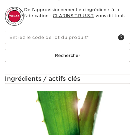
Nouvelle texture crémeuse qui se tranforme en une
De l'approvisionnement en ingrédients à la
belle mousse douce et fine.
fabrication -
CLARINS T.R.U.S.T.
vous dit tout.
Entrez le code de lot du produit
*
Rechercher
Ingrédients / actifs clés
ALLER AU CONTENU