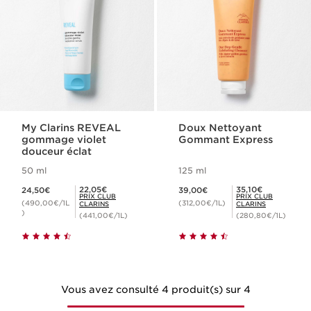
My Clarins REVEAL
Doux Nettoyant
gommage violet
Gommant Express
douceur éclat
50 ml
125 ml
Nouveau prix 24,50€
Nouveau prix 39,00€
Prix Club Clarins 22,05€
Prix Club Clarins 35,10€
22,05€
35,10€
24,50€
39,00€
PRIX CLUB
PRIX CLUB
(490,00€/1L
(312,00€/1L)
CLARINS
CLARINS
)
(441,00€/1L)
(280,80€/1L)
Vous avez consulté 4 produit(s) sur 4