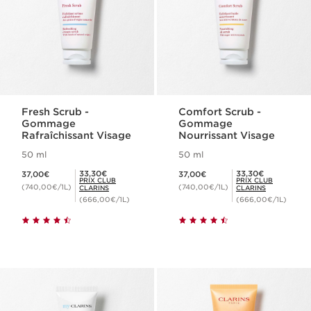
Fresh Scrub -
Comfort Scrub -
Gommage
Gommage
Rafraîchissant Visage
Nourrissant Visage
50 ml
50 ml
Nouveau prix 37,00€
Nouveau prix 37,00€
Prix Club Clarins 33,30€
Prix Club Clarins 33,30€
33,30€
33,30€
37,00€
37,00€
PRIX CLUB
PRIX CLUB
(740,00€/1L)
(740,00€/1L)
CLARINS
CLARINS
(666,00€/1L)
(666,00€/1L)