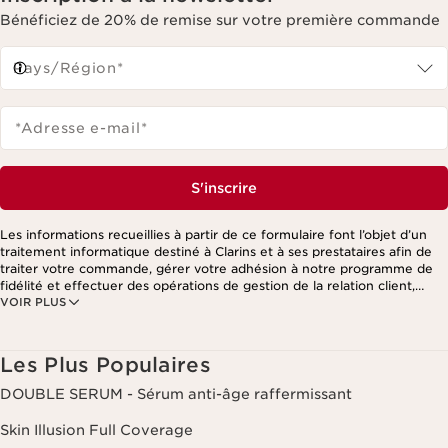
Bénéficiez de 20% de remise sur votre première commande
Pays/Région*
*Adresse e-mail
*
S'inscrire
Les informations recueillies à partir de ce formulaire font l’objet d’un
traitement informatique destiné à Clarins et à ses prestataires afin de
traiter votre commande, gérer votre adhésion à notre programme de
fidélité et effectuer des opérations de gestion de la relation client,
VOIR PLUS
notamment pour vous adresser des offres personnalisées en fonction
de vos précédents achats et intérêts. Pour en savoir plus, veuillez
consulter notre politique de respect de la vie privée.
Les Plus Populaires
DOUBLE SERUM - Sérum anti-âge raffermissant
Skin Illusion Full Coverage