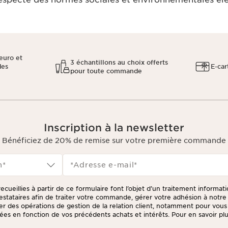
euro et
3 échantillons au choix offerts
des
E-car
pour toute commande
Inscription à la newsletter
Bénéficiez de 20% de remise sur votre première commande
n*
*Adresse e-mail
*
ecueillies à partir de ce formulaire font l’objet d’un traitement informat
prestataires afin de traiter votre commande, gérer votre adhésion à not
tuer des opérations de gestion de la relation client, notamment pour vou
ées en fonction de vos précédents achats et intérêts. Pour en savoir plus
litique de respect de la vie privée.