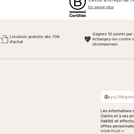
En savoir plus
Gagnez 10 points par 
Livraison gratuite dès 70€
échangez-les contre 
d'achat
récompenses
Pays/Régio
Les informations r
Clarins et à ses 
fidélité et effec
offres personnalis
VOIR PLUS
consulter notre po