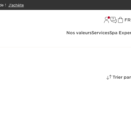
e !
J'achète
L
FR
Nos valeurs
Services
Spa Exper
Trier par