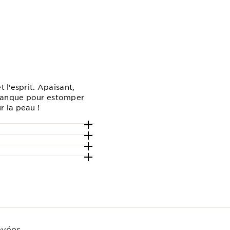
 l’esprit. Apaisant,
 manque pour estomper
r la peau !
evées.