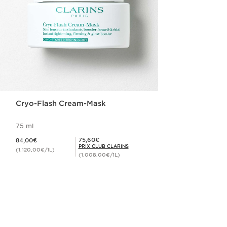
Cryo-Flash Cream-Mask
75 ml
Nouveau prix 84,00€
Prix Club Clarins 75,60€
75,60€
84,00€
PRIX CLUB CLARINS
(1.120,00€/1L)
(1.008,00€/1L)
Achat rapide