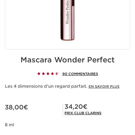
Mascara Wonder Perfect
90 COMMENTAIRES
Les 4 dimensions d'un regard parfait.
EN SAVOIR PLUS
Nouveau prix 38,00€
Prix Club Clarins 34,20€
34,20€
38,00€
PRIX CLUB CLARINS
8 ml