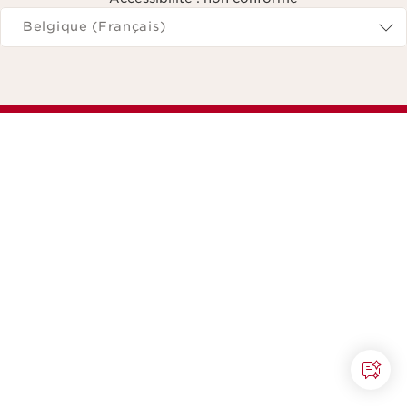
Naviguer vers
Belgique (Français)