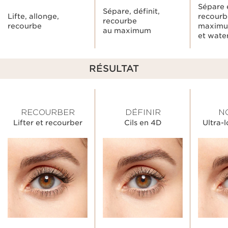
Sépare e
Sépare, définit,
Lifte, allonge,
recourb
recourbe
recourbe
maxim
au maximum
et wate
RÉSULTAT
RECOURBER
DÉFINIR
N
Lifter et recourber
Cils en 4D
Ultra-