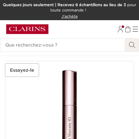
Quelques jours seulement | Recevez 6 échantillons au lieu de 3
pour
toute commande !
ALLER AU CONTENU
J'achète
CONSULTER LE PIED DE PAGE
Historique des recherches
Essayez-le