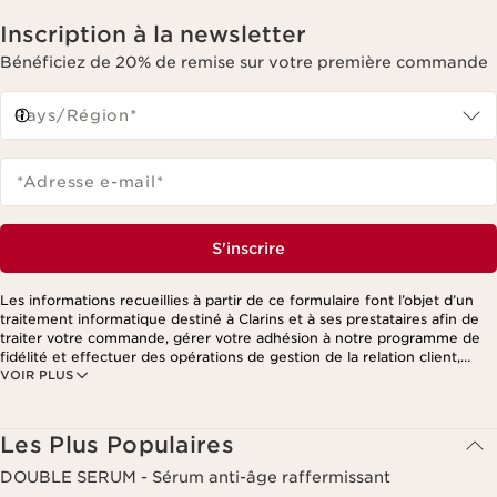
Inscription à la newsletter
Bénéficiez de 20% de remise sur votre première commande
Pays/Région*
*Adresse e-mail
*
S'inscrire
Les informations recueillies à partir de ce formulaire font l’objet d’un
traitement informatique destiné à Clarins et à ses prestataires afin de
traiter votre commande, gérer votre adhésion à notre programme de
fidélité et effectuer des opérations de gestion de la relation client,
VOIR PLUS
notamment pour vous adresser des offres personnalisées en fonction
de vos précédents achats et intérêts. Pour en savoir plus, veuillez
consulter notre politique de respect de la vie privée.
Les Plus Populaires
DOUBLE SERUM - Sérum anti-âge raffermissant