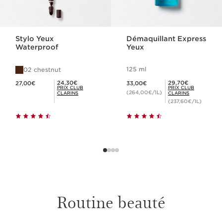
Stylo Yeux
Démaquillant Express
Waterproof
Yeux
125 ml
02 chestnut
Nouveau prix 27,00€
Nouveau prix 33,00€
Prix Club Clarins 24,30€
Prix Club Clarins 29,70€
24,30€
29,70€
27,00€
33,00€
PRIX CLUB
PRIX CLUB
(264,00€/1L)
CLARINS
CLARINS
ESSAYER UN AUTRE MASCARA
(237,60€/1L)
Routine beauté