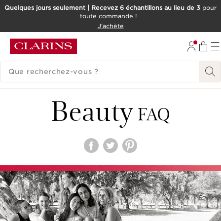
Quelques jours seulement | Recevez 6 échantillons au lieu de 3
pour
toute commande !
ALLER AU CONTENU
J'achète
CONSULTER LE PIED DE PAGE
HISTORIQUE DES RECHERCHES
Beauty
FAQ