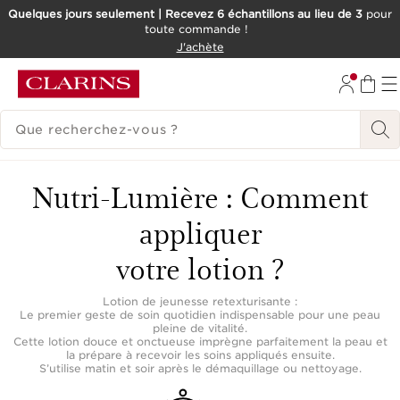
Quelques jours seulement | Recevez 6 échantillons au lieu de 3
pour
toute commande !
ALLER AU CONTENU
J'achète
CONSULTER LE PIED DE PAGE
HISTORIQUE DES RECHERCHES
Nutri-Lumière : Comment
appliquer
votre lotion ?
Lotion de jeunesse retexturisante :
Le premier geste de soin quotidien indispensable pour une peau
pleine de vitalité.
Cette lotion douce et onctueuse imprègne parfaitement la peau et
la prépare à recevoir les soins appliqués ensuite.
S’utilise matin et soir après le démaquillage ou nettoyage.