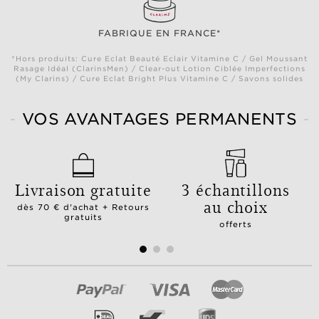
FABRIQUE EN FRANCE*
*Hors produits: Cure Eclat Beauté Eclair Vitamine C / Gel Moussant
Rasage Idéal (ClarinsMen) / Clear-out Lotion Ciblée Imperfections
(My Clarins) / Cure Eclat Bright Plus Vitamine C / Savons solides
VOS AVANTAGES PERMANENTS
Livraison gratuite
3 échantillons
au choix
dès 70 € d'achat + Retours
gratuits
offerts