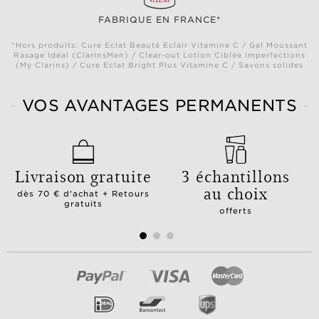
FABRIQUE EN FRANCE*
*Hors produits: Cure Eclat Beauté Eclair Vitamine C / Gel Moussant
Rasage Idéal (ClarinsMen) / Clear-out Lotion Ciblée Imperfections
(My Clarins) / Cure Eclat Bright Plus Vitamine C / Savons solides
VOS AVANTAGES PERMANENTS
Livraison gratuite
3 échantillons
au choix
dès 70 € d'achat + Retours
gratuits
offerts