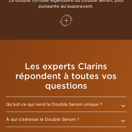
La double formule légendaire du Double Serum, plus
puissante qu'auparavant.
Les experts Clarins
répondent à toutes vos
questions
Qu'est-ce qui rend le Double Serum unique ?
À qui s’adresse le Double Serum ?
Le
Double Serum
intègre la technologie innovante de
défense contre l’épi-vieillissement à l'extrait de grand
roseau de Provence bio. Il contribue à maintenir