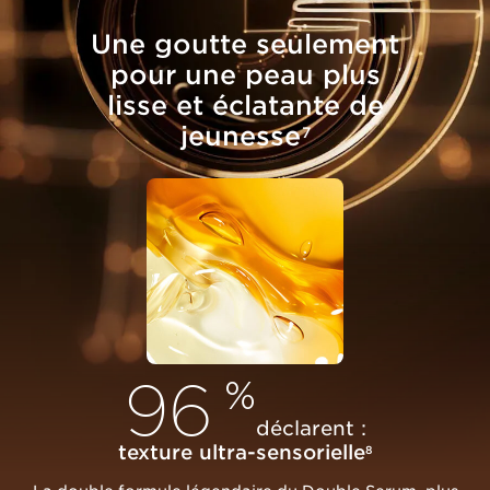
Une goutte seulement
pour une peau plus
lisse et éclatante de
jeunesse
7
96
%
déclarent :
texture ultra-sensorielle
8