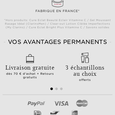
FABRIQUE EN FRANCE*
*Hors produits: Cure Eclat Beauté Eclair Vitamine C / Gel Moussant
Rasage Idéal (ClarinsMen) / Clear-out Lotion Ciblée Imperfections
(My Clarins) / Cure Eclat Bright Plus Vitamine C / Savons solides
VOS AVANTAGES PERMANENTS
Livraison gratuite
3 échantillons
au choix
dès 70 € d'achat + Retours
gratuits
offerts