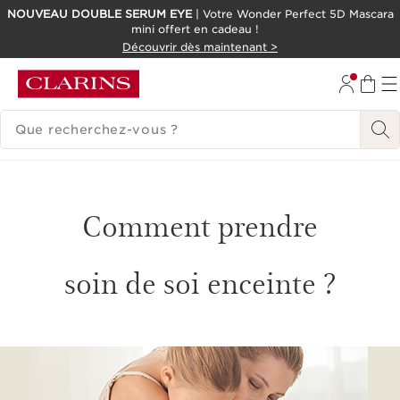
NOUVEAU DOUBLE SERUM EYE
| Votre Wonder Perfect 5D Mascara
mini offert en cadeau !
ALLER AU CONTENU
Découvrir dès maintenant >
CONSULTER LE PIED DE PAGE
HISTORIQUE DES RECHERCHES
Comment prendre
soin de soi enceinte ?