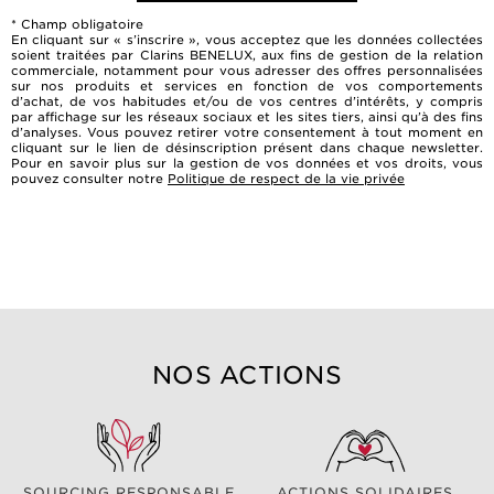
* Champ obligatoire
En cliquant sur « s’inscrire », vous acceptez que les données collectées
UV PLUS [5P] Anti-Pollution
soient traitées par Clarins BENELUX, aux fins de gestion de la relation
CORPS
commerciale, notamment pour vous adresser des offres personnalisées
Neutre
sur nos produits et services en fonction de vos comportements
Huile Lotus - Peaux mixtes ou
V Shaping Facial Lift
d’achat, de vos habitudes et/ou de vos centres d’intérêts, y compris
Multi-Active Jour - Toutes
par affichage sur les réseaux sociaux et les sites tiers, ainsi qu’à des fins
grasses
AVANT LA GROSSESSE
d’analyses. Vous pouvez retirer votre consentement à tout moment en
peaux 30+
cliquant sur le lien de désinscription présent dans chaque newsletter.
Pour en savoir plus sur la gestion de vos données et vos droits, vous
Découvrir
pouvez consulter notre
Hydra-Essentiel Bi-Sérum
Politique de respect de la vie privée
PENDANT LA GROSSESSE
PRÉPARER LA PEAU
Intensif "Anti-Soif"
Découvrir
Découvrir
Découvrir
APRÈS LA GROSSESSE
PERTE DE FERMETÉ DE LA POITRINE
Découvrir
JAMBES LOURDES/RÉTENTION D’EAU
PRISE DE POIDS
NOS ACTIONS
VERGETURES
PERTE DE FERMETÉ
PERTE DE FERMETÉ DE LA PEAU (EN CAS
DE NON-ALLAITEMENT)
SOURCING RESPONSABLE
ACTIONS SOLIDAIRES