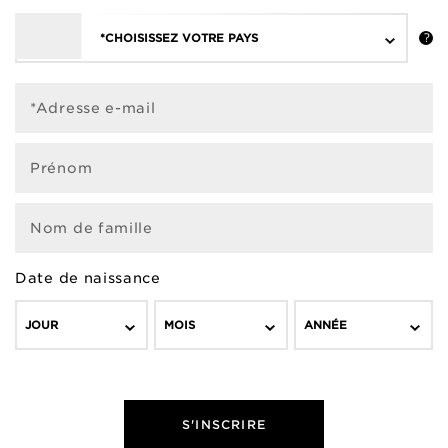
*CHOISISSEZ VOTRE PAYS
VISAGE
*Adresse e-mail
PENDANT LA GROSSESSE
Prénom
APRÈS LA GROSSESSE
TACHE - TEINT IRRÉGULIER - MASQUE DE
GROSSESSE
Nom de famille
LE CLARINS +
RÉTENTION D’EAU
FATIGUE - MANQUE D'ÉCLAT
Date de naissance
PEAU DÉSHYDRATÉE
JOUR
MOIS
ANNÉE
S'INSCRIRE