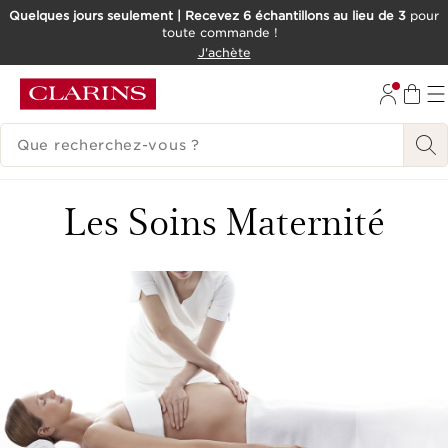
Quelques jours seulement | Recevez 6 échantillons au lieu de 3
pour
toute commande !
ALLER AU CONTENU
J'achète
CONSULTER LE PIED DE PAGE
HISTORIQUE DES RECHERCHES
Les Soins Maternité