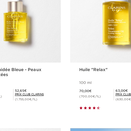
hidée Bleue - Peaux
Huile "Relax"
tées
100 ml
Nouveau prix 70,00€
Prix Club Clarins 52,65€
Prix Club Clarins 63,00€
52,65€
63,00€
70,00€
PRIX CLUB CLARINS
PRIX CLUB
L)
(700,00€/1L)
(1.755,00€/1L)
(630,00€
Achat rapide
Achat rapi