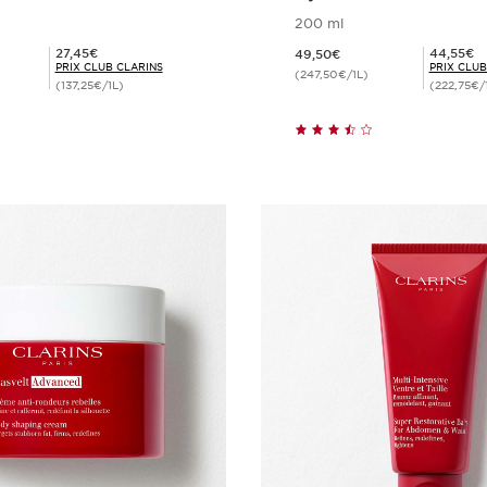
200 ml
Nouveau prix 49,50€
Prix Club Clarins 27,45€
Prix Club Clarins 44,55€
27,45€
44,55€
49,50€
PRIX CLUB CLARINS
PRIX CLUB
(247,50€/1L)
(137,25€/1L)
(222,75€/
Achat rapide
Achat rapi