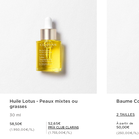
Huile Lotus - Peaux mixtes ou
Baume Co
grasses
2 TAILLES
30 ml
Nouveau prix 58,50€
Prix Club Clarins 52,65€
52,65€
58,50€
À partir de
Nouveau prix 50,00€
50,00€
PRIX CLUB CLARINS
(1.950,00€/1L)
(1.755,00€/1L)
(250,00€/1L)