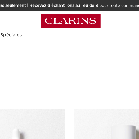
rs seulement | Recevez 6 échantillons au lieu de 3
pour toute command
 Spéciales