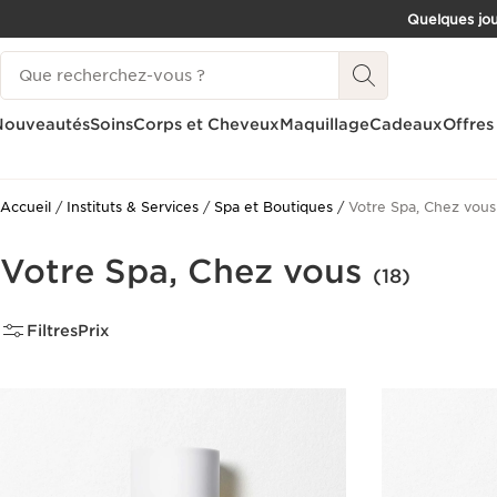
Quelques jou
ALLER AU CONTENU
Historique des recherches
CONSULTER LE PIED DE PAGE
Nouveautés
Soins
Corps et Cheveux
Maquillage
Cadeaux
Offres
Accueil
Instituts & Services
Spa et Boutiques
Votre Spa, Chez vous
Votre Spa, Chez vous
(18)
Filtres
Prix