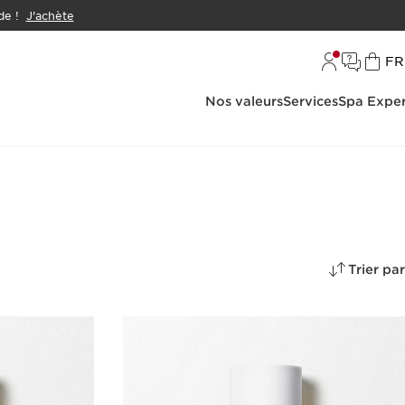
e !
J'achète
L
FR
Nos valeurs
Services
Spa Exper
Trier par