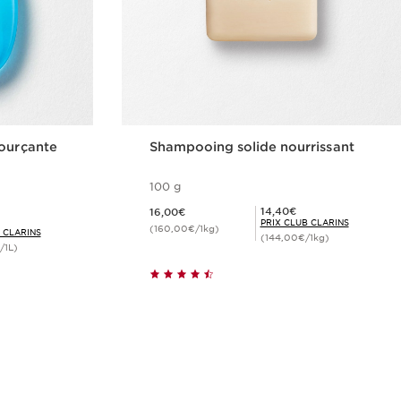
sourçante
Shampooing solide nourrissant
100 g
Nouveau prix 16,00€
Prix Club Clarins 14,40€
14,40€
e
16,00€
PRIX CLUB CLARINS
(160,00€/1kg)
 CLARINS
(144,00€/1kg)
/1L)
de
Achat rapide