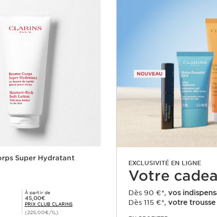
rps Super Hydratant
EXCLUSIVITÉ EN LIGNE
Votre cadeau
Dès 90 €*,
vos indispens
À partir de
Prix Club Clarins 45,00€
45,00€
Dès 115 €*,
votre trousse 
PRIX CLUB CLARINS
(225,00€/1L)