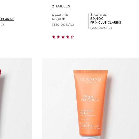
2 TAILLES
À partir de
À partir de
Nouveau prix 66,00€
Prix Club Clarins 59,40€
59,40€
66,00€
 CLARINS
PRIX CLUB CLARINS
1L)
(330,00€/1L)
(297,00€/1L)
de
Achat rapide