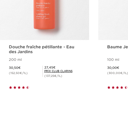
Douche fraîche pétillante - Eau
Baume Je
des Jardins
200 ml
100 ml
Nouveau prix 30,50€
Nouveau prix 30,00€
Prix Club Clarins 27,45€
27,45€
30,50€
30,00€
PRIX CLUB CLARINS
(152,50€/1L)
(300,00€/1L
(137,25€/1L)
Achat rapide