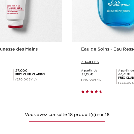
unesse des Mains
Eau de Soins - Eau Res
2 TAILLES
Prix Club Clarins 27,00€
27,00€
À partir de
À partir d
Nouveau prix 37,00€
Prix Club Clarins 33,30€
33,30€
37,00€
PRIX CLUB CLARINS
)
PRIX CLUB
(270,00€/1L)
(740,00€/1L)
(666,00€
Achat rapide
Achat rapi
Vous avez consulté 18 produit(s) sur 18