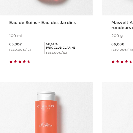
Eau de Soins - Eau des Jardins
Masvelt 
rondeurs 
100 ml
200 g
Nouveau prix 65,00€
Nouveau prix 66,00€
Prix Club Clarins 58,50€
58,50€
65,00€
66,00€
PRIX CLUB CLARINS
(650,00€/1L)
(330,00€/1kg
(585,00€/1L)
Achat rapide