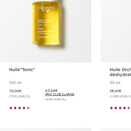
Huile"Tonic"
Huile Orc
déshydra
100 ml
30 ml
Nouveau prix 70,00€
Nouveau prix 58,50€
Prix Club Clarins 63,00€
63,00€
70,00€
58,50€
PRIX CLUB CLARINS
(700,00€/1L)
(1.950,00€/1
(630,00€/1L)
Achat rapide