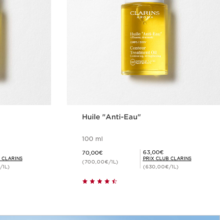
Huile "Anti-Eau"
100 ml
Nouveau prix 70,00€
Prix Club Clarins 63,00€
63,00€
70,00€
 CLARINS
PRIX CLUB CLARINS
(700,00€/1L)
/1L)
(630,00€/1L)
de
Achat rapide