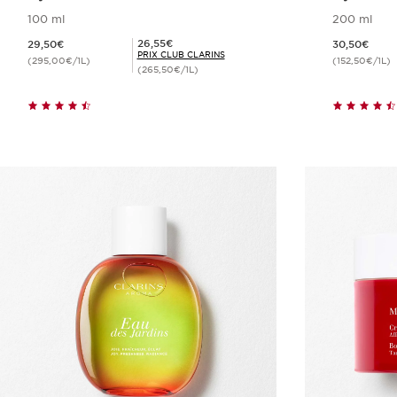
100 ml
200 ml
Nouveau prix 29,50€
Nouveau prix 30,50€
Prix Club Clarins 26,55€
26,55€
29,50€
30,50€
PRIX CLUB CLARINS
(295,00€/1L)
(152,50€/1L)
(265,50€/1L)
Achat rapide