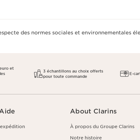
respecte des normes sociales et environnementales él
euro et
3 échantillons au choix offerts
des
E-car
pour toute commande
 Aide
About Clarins
'expédition
À propos du Groupe Clarins
Notre histoire