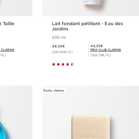
 Taille
Lait fondant pétillant - Eau des
Jardins
200 ml
Nouveau prix 49,50€
Prix Club Clarins 44,55€
44,55€
49,50€
 CLARINS
PRIX CLUB CLARINS
(247,50€/1L)
/1L)
(222,75€/1L)
de
Achat rapide
Exclu clarins