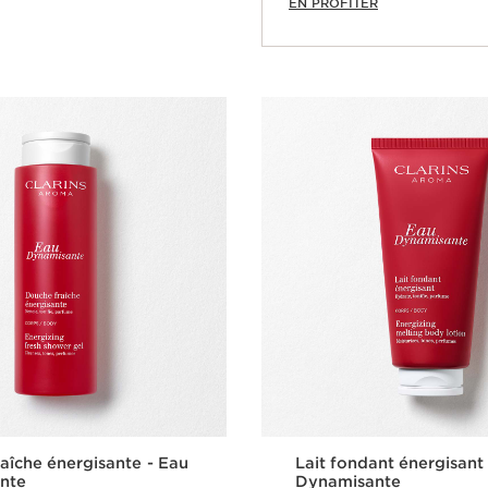
EN PROFITER
Achat rapide
aîche énergisante - Eau
Lait fondant énergisant
nte
Dynamisante