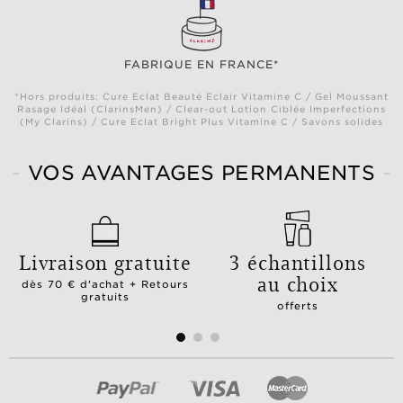
FABRIQUE EN FRANCE*
*Hors produits: Cure Eclat Beauté Eclair Vitamine C / Gel Moussant
Rasage Idéal (ClarinsMen) / Clear-out Lotion Ciblée Imperfections
(My Clarins) / Cure Eclat Bright Plus Vitamine C / Savons solides
VOS AVANTAGES PERMANENTS
Livraison gratuite
3 échantillons
au choix
dès 70 € d'achat + Retours
gratuits
offerts