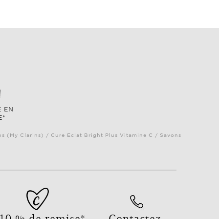
E EN
E*
ns (My Clarins) / Cure Eclat Bright Plus Vitamine C / Savons
10 % de remise*
Contactez-