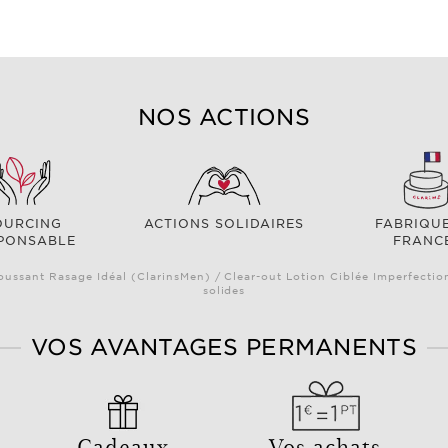
NOS ACTIONS
OURCING
ACTIONS SOLIDAIRES
FABRIQU
PONSABLE
FRANC
oussant Rasage Idéal (ClarinsMen) / Clear-out Lotion Ciblée Imperfectio
solides
VOS AVANTAGES PERMANENTS
Cadeaux
Vos achats