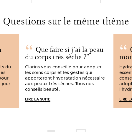
Questions sur le même thème
n
Que faire si j’ai la peau
C
du corps très sèche ?
mon
its du
Clarins vous conseille pour adopter
Hydra
les
les soins corps et les gestes qui
essent
pour
apporteront l'hydratation nécessaire
consei
 jour
aux peaux très sèches. Tous nos
adopt
conseils beauté.
l'hydr
LIRE LA SUITE
LIRE L