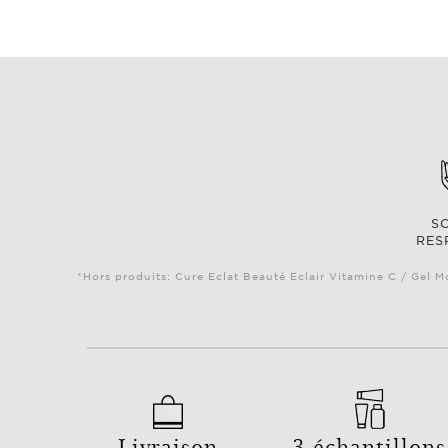
S
RES
*Hors produits: Cure Eclat Beauté Eclair Vitamine C / Gel M
Livraison
3 échantillons