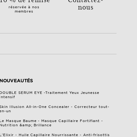
nous
réservée à nos
membres
NOUVEAUTÉS
DOUBLE SERUM EYE -Traitement Yeux Jeunesse
Intensif
Skin Illusion All-in-One Concealer - Correcteur tout-
en-un
Le Masque Baume - Masque Capillaire Fortifiant -
Nutrition &amp; Brillance
L'Elixir - Huile Capillaire Nourrissante - Anti‑frisottis