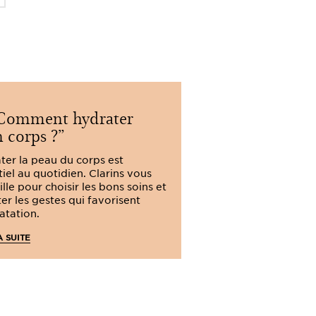
omment hydrater
Comment 
 corps ?
peau est sèch
ter la peau du corps est
Vous pensez avoir
iel au quotidien. Clarins vous
Clarins vous aide 
lle pour choisir les bons soins et
votre peau est sè
er les gestes qui favorisent
sur les soins à ad
atation.
peaux fragiles.
A SUITE
LIRE LA SUITE