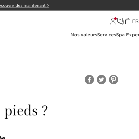
couvrir dès maintenant >
L
FR
Nos valeurs
Services
Spa Exper
 pieds ?
ée