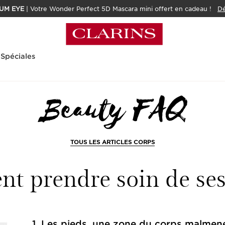
UM EYE
| Votre Wonder Perfect 5D Mascara mini offert en cadeau !
Dé
 Spéciales
de Beauté Expert
Corps
Comment prendre soin de mes pieds ?
TOUS LES ARTICLES CORPS
 prendre soin de ses
1. Les pieds, une zone du corps malmen