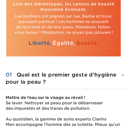
Loin des stéréotypes, les canons de beauté
masculine évoluent.
Les barbiers ont pignon sur rue. Barbe et bouc
poussent partout ! Les hommes se soucient
de leur look et de leur peau. Messieurs, faites-
vous beaux ! Mesdames, ne soyez pas jalouses !
Liberté,
Égalité,
Beauté.
01
Quel est le premier geste d’hygiène
pour
la peau ?
Mettre de l’eau sur le visage au réveil !
Se laver. Nettoyer sa peau pour la débarrasser
des impuretés et des traces de pollution.
Au quotidien, la gamme de soins experts Clarins
Men accompagne l’homme dès sa toilette. Mieux qu’un