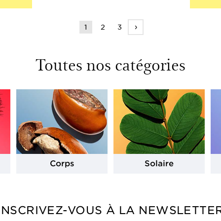
›
1
2
3
Toutes nos catégories
Corps
Solaire
INSCRIVEZ-VOUS À LA NEWSLETTE