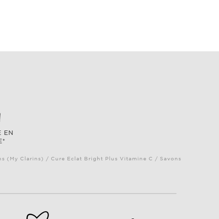
E EN
E*
ns (My Clarins) / Cure Eclat Bright Plus Vitamine C / Savons