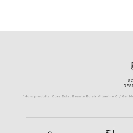
S
RES
*Hors produits: Cure Eclat Beauté Eclair Vitamine C / Gel M