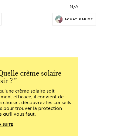
N/A
ACHAT RAPIDE
Quelle crème solaire
Quelle pr
sir ?
solaire pour
votre enfant 
qu'une crème solaire soit
ement efficace, il convient de
Soleil et enfant : 
a choisir : découvrez les conseils
Clarins vous conse
ns pour trouver la protection
d'une protection s
e qu'il vous faut.
les bons réflexes 
d'exposition.
A SUITE
LIRE LA SUITE