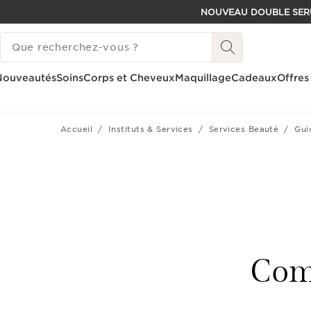
NOUVEAU DOUBLE SER
ALLER AU CONTENU
HISTORIQUE DES RECHERCHES
CONSULTER LE PIED DE PAGE
Nouveautés
Soins
Corps et Cheveux
Maquillage
Cadeaux
Offres
Accueil
Instituts & Services
Services Beauté
Gui
Comm