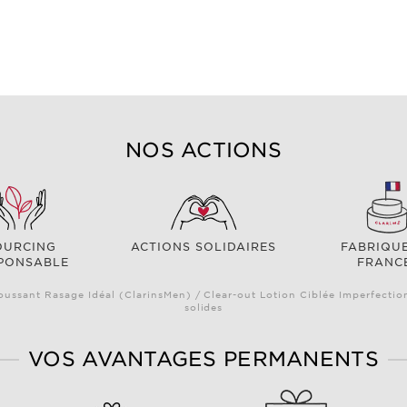
NOS ACTIONS
OURCING
ACTIONS SOLIDAIRES
FABRIQU
PONSABLE
FRANC
oussant Rasage Idéal (ClarinsMen) / Clear-out Lotion Ciblée Imperfectio
solides
VOS AVANTAGES PERMANENTS