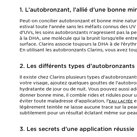
1. L’autobronzant, l’allié d’une bonne mi
Peut-on concilier autobronzant et bonne mine nature
estival toute l’année sans les méfaits connus des U
d’UVs, les soins autobronzants n’agressent pas la pe
à la DHA, une molécule qui la brunit lorsqu’elle entr
surface. Clarins associe toujours la DHA à de l’éryt
En utilisant les autobronzants Clarins, vous avez tou
2. Les différents types d’autobronzants 
Il existe chez Clarins plusieurs types d’autobronzants
votre visage, ajoutez quelques gouttes de l’autobr
hydratante de jour ou de nuit. Vous pouvez aussi a
donner bonne mine, il comble rides et ridules pour un
éviter toute maladresse d’application, l’
e
EAU LACTÉE
légèrement teintée ne laisse aucune trace sur la pea
subtilement pour un résultat éclatant même sur peau
3. Les secrets d’une application réussie