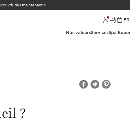
couvrir dès maintenant >
L
FR
Nos valeurs
Services
Spa Exper
eil ?