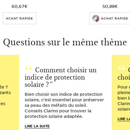
60,67€
50,88€
ACHAT RAPIDE
ACHAT RAPIDE
Questions sur le même thème
Comment choisir un
indice de protection
choi
solaire ?
ée ?
Pour 
zants
plein
Bien choisir son indice de protection
bien l
solaire, c'est essentiel pour préserver
tes
Clari
sa peau des méfaits du soleil.
solair
Conseils Clarins pour trouver la
protection solaire adaptée.
LIRE L
LIRE LA SUITE