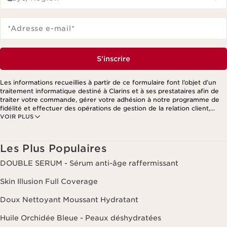
*Adresse e-mail
*
S'inscrire
Les informations recueillies à partir de ce formulaire font l’objet d’un
traitement informatique destiné à Clarins et à ses prestataires afin de
traiter votre commande, gérer votre adhésion à notre programme de
fidélité et effectuer des opérations de gestion de la relation client,
VOIR PLUS
notamment pour vous adresser des offres personnalisées en fonction
de vos précédents achats et intérêts. Pour en savoir plus, veuillez
consulter notre politique de respect de la vie privée.
Les Plus Populaires
DOUBLE SERUM - Sérum anti-âge raffermissant
Skin Illusion Full Coverage
Doux Nettoyant Moussant Hydratant
Huile Orchidée Bleue - Peaux déshydratées