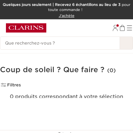
Quelques jours seulement | Recevez 6 échantillons au lieu de 3
pour
toute commande !
ALLER AU CONTENU
J'achète
CONSULTER LE PIED DE PAGE
Historique des recherches
Coup de soleil ? Que faire ?
(0)
Filtres
0 produits correspondant à votre sélection
Réinitialiser tous les filtres