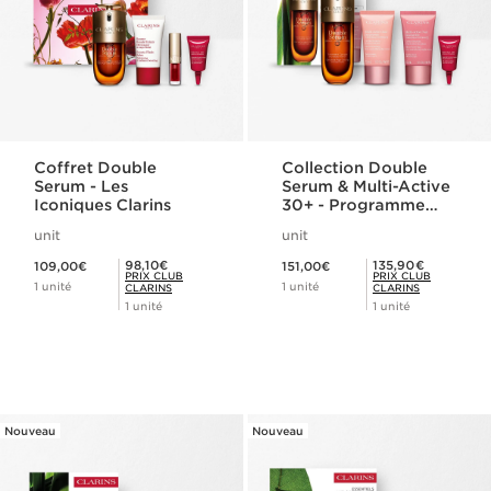
Coffret Double
Collection Double
Serum - Les
Serum & Multi-Active
Iconiques Clarins
30+ - Programme
anti-âge premières
unit
unit
rides
Nouveau prix 109,00€
Nouveau prix 151,00€
Prix Club Clarins 98,10€
Prix Club Clarins 135,90€
98,10€
135,90€
109,00€
151,00€
PRIX CLUB
PRIX CLUB
1 unité
1 unité
CLARINS
CLARINS
1 unité
1 unité
Nouveau
Nouveau