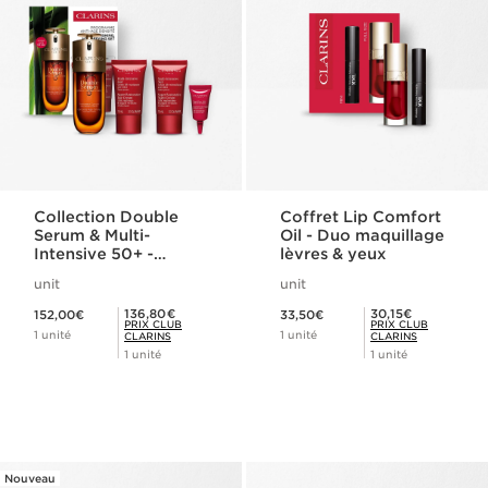
Collection Double
Coffret Lip Comfort
Serum & Multi-
Oil - Duo maquillage
Intensive 50+ -
lèvres & yeux
Programme anti-âge
unit
unit
densité
Nouveau prix 152,00€
Nouveau prix 33,50€
Prix Club Clarins 136,80€
Prix Club Clarins 30,15€
136,80€
30,15€
152,00€
33,50€
PRIX CLUB
PRIX CLUB
1 unité
1 unité
CLARINS
CLARINS
1 unité
1 unité
Nouveau