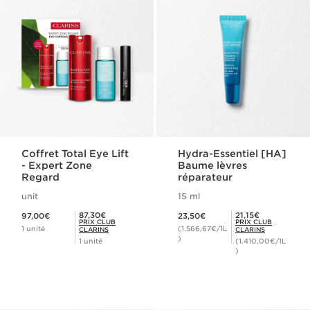
Coffret Total Eye Lift
Hydra-Essentiel [HA]
- Expert Zone
Baume lèvres
Regard
réparateur
unit
15 ml
Nouveau prix 97,00€
Nouveau prix 23,50€
Prix Club Clarins 87,30€
Prix Club Clarins 21,15€
87,30€
21,15€
97,00€
23,50€
PRIX CLUB
PRIX CLUB
1 unité
(1.566,67€/1L
CLARINS
CLARINS
)
1 unité
(1.410,00€/1L
)