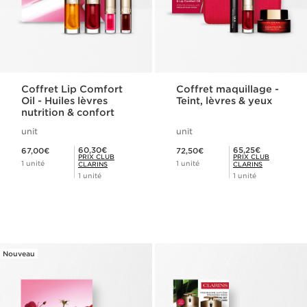
Coffret Lip Comfort
Coffret maquillage -
Oil - Huiles lèvres
Teint, lèvres & yeux
nutrition & confort
unit
unit
Nouveau prix 67,00€
Nouveau prix 72,50€
Prix Club Clarins 60,30€
Prix Club Clarins 65,25€
60,30€
65,25€
67,00€
72,50€
PRIX CLUB
PRIX CLUB
1 unité
1 unité
CLARINS
CLARINS
1 unité
1 unité
Nouveau