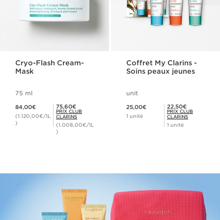
Cryo-Flash Cream-
Coffret My Clarins -
Mask
Soins peaux jeunes
75 ml
unit
Nouveau prix 84,00€
Nouveau prix 25,00€
Prix Club Clarins 75,60€
Prix Club Clarins 22,50€
75,60€
22,50€
84,00€
25,00€
PRIX CLUB
PRIX CLUB
(1.120,00€/1L
1 unité
CLARINS
CLARINS
)
(1.008,00€/1L
1 unité
)