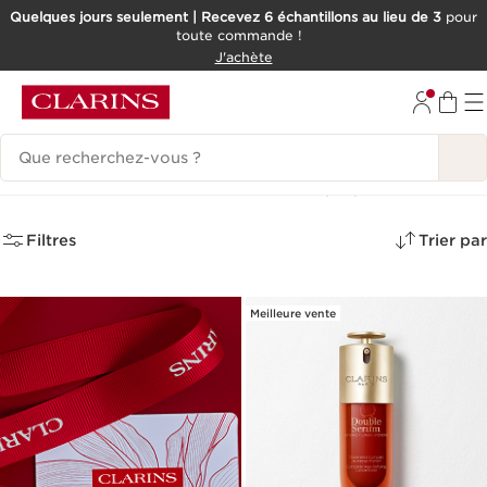
Quelques jours seulement | Recevez 6 échantillons au lieu de 3
pour
toute commande !
ALLER AU CONTENU
J'achète
CONSULTER LE PIED DE PAGE
Historique des recherches
Pour la fête des mères
(33)
Filtres
Trier par
Meilleure vente