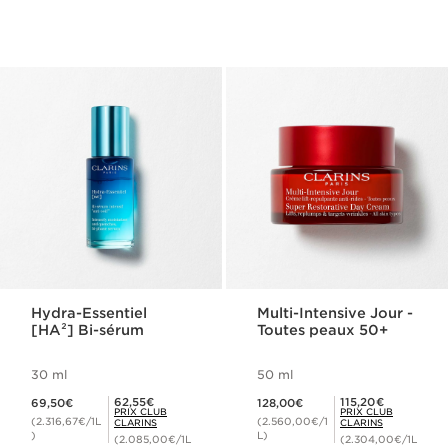
Hydra-Essentiel
Multi-Intensive Jour -
[HA²] Bi-sérum
Toutes peaux 50+
30 ml
50 ml
Nouveau prix 69,50€
Nouveau prix 128,00€
Prix Club Clarins 62,55€
Prix Club Clarins 115,20€
62,55€
115,20€
69,50€
128,00€
PRIX CLUB
PRIX CLUB
(2.316,67€/1L
(2.560,00€/1
CLARINS
CLARINS
)
L)
(2.085,00€/1L
(2.304,00€/1L