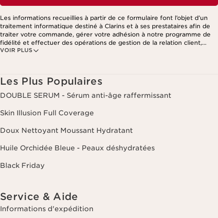
Les informations recueillies à partir de ce formulaire font l’objet d’un
traitement informatique destiné à Clarins et à ses prestataires afin de
traiter votre commande, gérer votre adhésion à notre programme de
fidélité et effectuer des opérations de gestion de la relation client,
VOIR PLUS
notamment pour vous adresser des offres personnalisées en fonction
de vos précédents achats et intérêts. Pour en savoir plus, veuillez
consulter notre politique de respect de la vie privée.
Les Plus Populaires
DOUBLE SERUM - Sérum anti-âge raffermissant
Skin Illusion Full Coverage
Doux Nettoyant Moussant Hydratant
Huile Orchidée Bleue - Peaux déshydratées
Black Friday
Service & Aide
Informations d'expédition