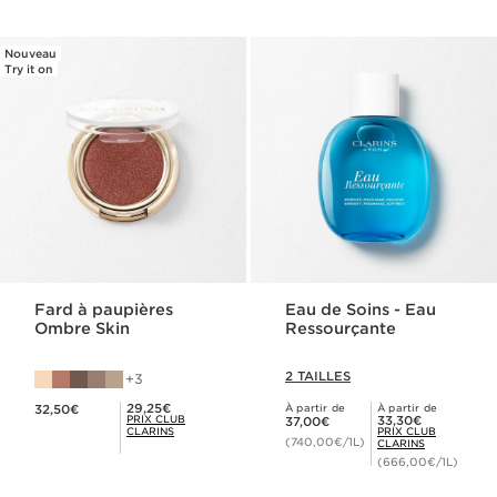
Nouveau
Try it on
Fard à paupières
Eau de Soins - Eau
Ombre Skin
Ressourçante
2 TAILLES
3
Nouveau prix 32,50€
Prix Club Clarins 29,25€
29,25€
32,50€
À partir de
À partir de
Nouveau prix 37,00€
Prix Club Clarins 33,30€
PRIX CLUB
33,30€
37,00€
CLARINS
PRIX CLUB
(740,00€/1L)
CLARINS
(666,00€/1L)