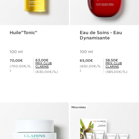
Huile"Tonic"
Eau de Soins - Eau
Dynamisante
100 ml
100 ml
Nouveau prix 70,00€
Nouveau prix 65,00€
Prix Club Clarins 63,00€
Prix Club Clarins 58,50€
63,00€
58,50€
70,00€
65,00€
PRIX CLUB
PRIX CLUB
(700,00€/1L
(650,00€/1L
CLARINS
CLARINS
)
)
(630,00€/1L)
(585,00€/1L)
Nouveau