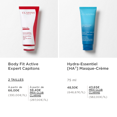
Body Fit Active
Hydra-Essentiel
Expert Capitons
[HA²] Masque-Crème
2 TAILLES
75 ml
Nouveau prix 48,50€
Prix Club Clarins 43,65€
43,65€
À partir de
À partir de
48,50€
Nouveau prix 66,00€
Prix Club Clarins 59,40€
59,40€
PRIX CLUB
66,00€
(646,67€/1L)
PRIX CLUB
CLARINS
(330,00€/1L)
CLARINS
(582,00€/1L)
(297,00€/1L)