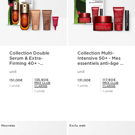
Collection Double
Collection Multi-
Serum & Extra-
Intensive 50+ - Mes
Firming 40+ -
essentiels anti-âge &
Programme anti-âge
densité
unit
unit
fermeté
Nouveau prix 151,00€
Nouveau prix 131,00€
Prix Club Clarins 135,90€
Prix Club Clarins 117,90€
135,90€
117,90€
151,00€
131,00€
PRIX CLUB
PRIX CLUB
1 unité
1 unité
CLARINS
CLARINS
1 unité
1 unité
Nouveau
Exclu web