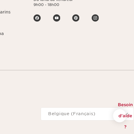
9h00 - 18h00
arins
pa
Besoin
Naviguer vers
Belgique (Français)
d'aide
?