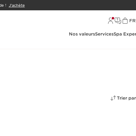
e !
J'achète
L
FR
Nos valeurs
Services
Spa Exper
Trier par