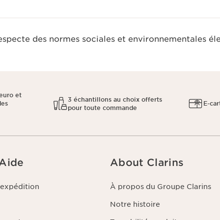
respecte des normes sociales et environnementales él
euro et
3 échantillons au choix offerts
des
E-car
pour toute commande
 Aide
About Clarins
'expédition
À propos du Groupe Clarins
Notre histoire