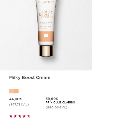
Milky Boost Cream
Nouveau prix 44,00€
Prix Club Clarins 39,60€
39,60€
44,00€
PRIX CLUB CLARINS
(977,78€/1L)
(880,00€/1L)
Achat rapide