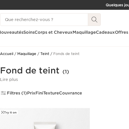
Quelques jou
ALLER AU CONTENU
Historique des recherches
CONSULTER LE PIED DE PAGE
Nouveautés
Soins
Corps et Cheveux
Maquillage
Cadeaux
Offres
Accueil
Maquillage
Teint
Fonds de teint
Fond de teint
(1)
Lire plus
Filtres (1)
Prix
Fini
Texture
Couvrance
Try it on