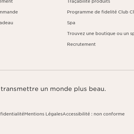
iement
Traçabilité produits
ommande
Programme de fidelité Club Cl
Cadeau
Spa
Trouvez une boutique ou un s
Recrutement
e, transmettre un monde plus beau.
fidentialité
Mentions Légales
Accessibilité : non conforme