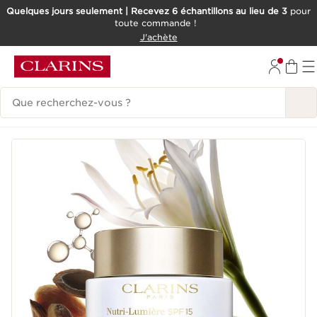
Quelques jours seulement | Recevez 6 échantillons au lieu de 3
pour
toute commande !
ALLER AU CONTENU
J'achète
CONSULTER LE PIED DE PAGE
Historique des recherches