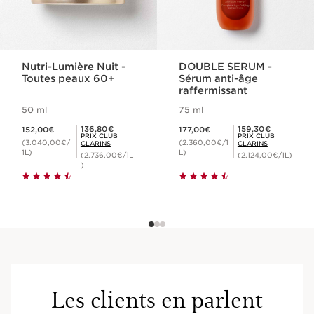
Nutri-Lumière Nuit -
DOUBLE SERUM -
Toutes peaux 60+
Sérum anti-âge
raffermissant
50 ml
75 ml
Nouveau prix 152,00€
Nouveau prix 177,00€
Prix Club Clarins 136,80€
Prix Club Clarins 159,30€
136,80€
159,30€
152,00€
177,00€
PRIX CLUB
PRIX CLUB
(3.040,00€/
(2.360,00€/1
CLARINS
CLARINS
1L)
L)
(2.736,00€/1L
(2.124,00€/1L)
)
Les clients en parlent