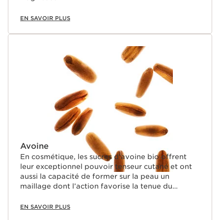
EN SAVOIR PLUS
Avoine
En cosmétique, les sucres d’avoine bio offrent
leur exceptionnel pouvoir tenseur cutané et ont
aussi la capacité de former sur la peau un
maillage dont l’action favorise la tenue du
maquillage. Ils contribuent également à gainer les
cils naturellement.
EN SAVOIR PLUS