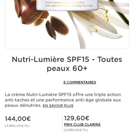
Nutri-Lumière SPF15 - Toutes
peaux 60+
5 COMMENTAIRES
La crème Nutri-Lumière SPF15 offre une triple action
anti-taches et une performance anti-âge globale aux
peaux dénutries.
EN SAVOIR PLUS
Nouveau prix 144,00€
Prix Club Clarins 129,60€
129,60€
144,00€
PRIX CLUB CLARINS
(2.880,00€/1L)
(2.592,00€/1L)