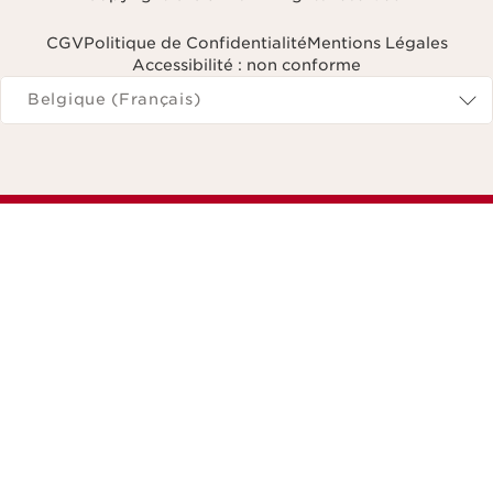
CGV
Politique de Confidentialité
Mentions Légales
Accessibilité : non conforme
Naviguer vers
Belgique (Français)