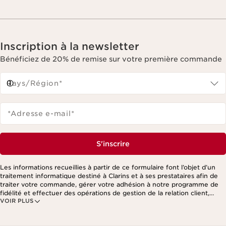
Inscription à la newsletter
Bénéficiez de 20% de remise sur votre première commande
Pays/Région*
*Adresse e-mail
*
S'inscrire
Les informations recueillies à partir de ce formulaire font l’objet d’un
traitement informatique destiné à Clarins et à ses prestataires afin de
traiter votre commande, gérer votre adhésion à notre programme de
fidélité et effectuer des opérations de gestion de la relation client,
VOIR PLUS
notamment pour vous adresser des offres personnalisées en fonction
de vos précédents achats et intérêts. Pour en savoir plus, veuillez
consulter notre politique de respect de la vie privée.