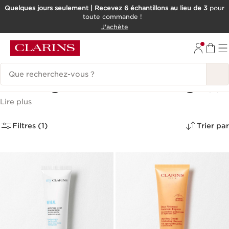
Quelques jours seulement | Recevez 6 échantillons au lieu de 3
pour
toute commande !
ALLER AU CONTENU
J'achète
CONSULTER LE PIED DE PAGE
Historique des recherches
Gommages & Exfoliants visage
(2)
Lire plus
Filtres (1)
Trier par