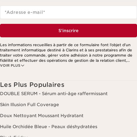
*Adresse e-mail
*
S'inscrire
Les informations recueillies à partir de ce formulaire font l’objet d’un
traitement informatique destiné à Clarins et à ses prestataires afin de
traiter votre commande, gérer votre adhésion à notre programme de
fidélité et effectuer des opérations de gestion de la relation client,
VOIR PLUS
notamment pour vous adresser des offres personnalisées en fonction
de vos précédents achats et intérêts. Pour en savoir plus, veuillez
consulter notre politique de respect de la vie privée.
Les Plus Populaires
DOUBLE SERUM - Sérum anti-âge raffermissant
Skin Illusion Full Coverage
Doux Nettoyant Moussant Hydratant
Huile Orchidée Bleue - Peaux déshydratées