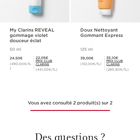
My Clarins REVEAL
Doux Nettoyant
gommage violet
Gommant Express
douceur éclat
50 ml
125 ml
Nouveau prix 24,50€
Nouveau prix 39,00€
Prix Club Clarins 22,05€
Prix Club Clarins 35,10€
22,05€
35,10€
24,50€
39,00€
PRIX CLUB
PRIX CLUB
(490,00€/1L
(312,00€/1L)
CLARINS
CLARINS
)
(441,00€/1L)
(280,80€/1L)
Vous avez consulté 2 produit(s) sur 2
Des questions ?