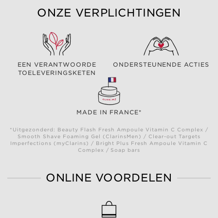
ONZE VERPLICHTINGEN
EEN VERANTWOORDE
ONDERSTEUNENDE ACTIES
TOELEVERINGSKETEN
MADE IN FRANCE*
*Uitgezonderd: Beauty Flash Fresh Ampoule Vitamin C Complex /
Smooth Shave Foaming Gel (ClarinsMen) / Clear-out Targets
Imperfections (myClarins) / Bright Plus Fresh Ampoule Vitamin C
Complex / Soap bars
ONLINE VOORDELEN