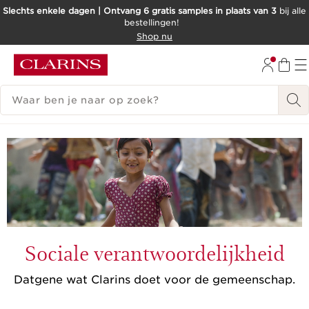
Slechts enkele dagen | Ontvang 6 gratis samples in plaats van 3
bij alle
bestellingen!
DOORGAAN NAAR INHOUD
Shop nu
GA NAAR DE VOETTEKST
ZOEKGESCHIEDENIS
Sociale verantwoordelijkheid
Datgene wat Clarins doet voor de gemeenschap.