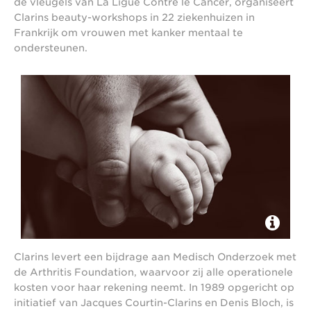
de vleugels van La Ligue Contre le Cancer, organiseert
Clarins beauty-workshops in 22 ziekenhuizen in
Frankrijk om vrouwen met kanker mentaal te
ondersteunen.
Clarins levert een bijdrage aan Medisch Onderzoek met
de Arthritis Foundation, waarvoor zij alle operationele
kosten voor haar rekening neemt. In 1989 opgericht op
initiatief van Jacques Courtin-Clarins en Denis Bloch, is