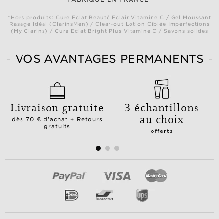
*Hors produits: Cure Eclat Beauté Eclair Vitamine C / Gel Moussant
Rasage Idéal (ClarinsMen) / Clear-out Lotion Ciblée Imperfections
(My Clarins) / Cure Eclat Bright Plus Vitamine C / Savons solides
VOS AVANTAGES PERMANENTS
Livraison gratuite
3 échantillons
au choix
dès 70 € d'achat + Retours
gratuits
offerts