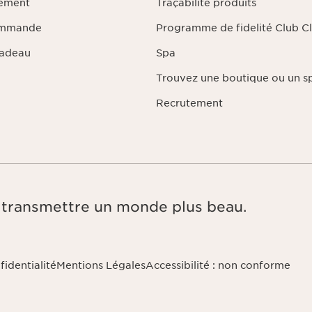
iement
Traçabilité produits
ommande
Programme de fidelité Club Cl
Cadeau
Spa
Trouvez une boutique ou un s
Recrutement
e, transmettre un monde plus beau.
fidentialité
Mentions Légales
Accessibilité : non conforme