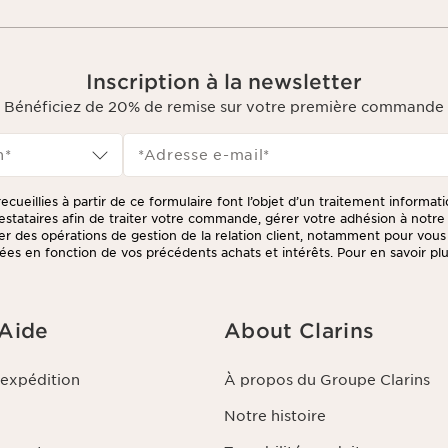
Inscription à la newsletter
Bénéficiez de 20% de remise sur votre première commande
n*
*Adresse e-mail
*
ecueillies à partir de ce formulaire font l’objet d’un traitement informat
prestataires afin de traiter votre commande, gérer votre adhésion à not
tuer des opérations de gestion de la relation client, notamment pour vou
ées en fonction de vos précédents achats et intérêts. Pour en savoir plus
litique de respect de la vie privée.
 Aide
About Clarins
'expédition
À propos du Groupe Clarins
Notre histoire