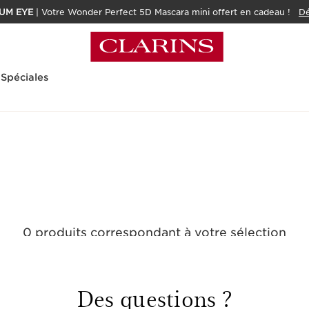
UM EYE
| Votre Wonder Perfect 5D Mascara mini offert en cadeau !
Dé
 Spéciales
0 produits correspondant à votre sélection
Réinitialiser tous les filtres
Des questions ?