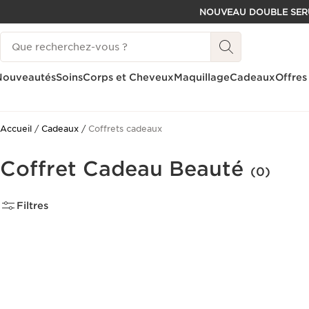
NOUVEAU DOUBLE SER
ALLER AU CONTENU
Historique des recherches
CONSULTER LE PIED DE PAGE
Nouveautés
Soins
Corps et Cheveux
Maquillage
Cadeaux
Offres
Accueil
Cadeaux
Coffrets cadeaux
Coffret Cadeau Beauté
(0)
Filtres