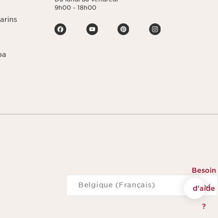
9h00 - 18h00
arins
pa
Besoin
Naviguer vers
Belgique (Français)
d'aide
?