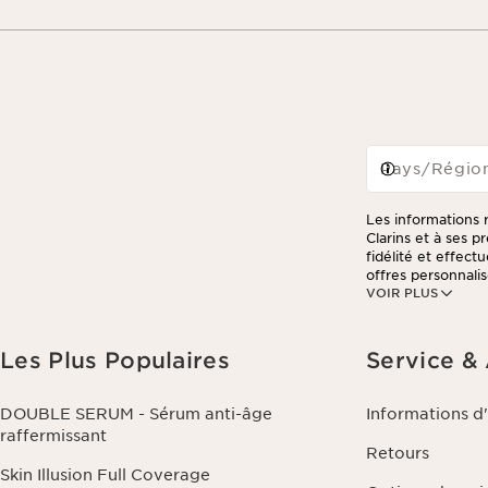
Pays/Régio
Les informations r
Clarins et à ses 
fidélité et effec
offres personnalis
VOIR PLUS
consulter notre po
Les Plus Populaires
Service &
DOUBLE SERUM - Sérum anti-âge
Informations d
raffermissant
Retours
Skin Illusion Full Coverage