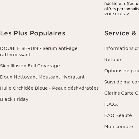
fidélité et effec
offres personnalis
VOIR PLUS
consulter notre po
Les Plus Populaires
Service &
DOUBLE SERUM - Sérum anti-âge
Informations d
raffermissant
Retours
Skin Illusion Full Coverage
Options de pa
Doux Nettoyant Moussant Hydratant
Suivi de ma c
Huile Orchidée Bleue - Peaux déshydratées
Clarins Carte 
Black Friday
F.A.Q.
FAQ Beauté
Mon compte