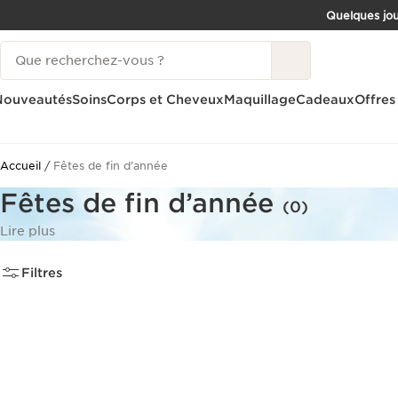
Quelques jou
ALLER AU CONTENU
Historique des recherches
CONSULTER LE PIED DE PAGE
Nouveautés
Soins
Corps et Cheveux
Maquillage
Cadeaux
Offres
Accueil
Fêtes de fin d’année
Fêtes de fin d’année
(0)
Lire plus
Filtres