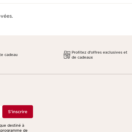
evées.
Profitez d'offres exclusives et
te cadeau
de cadeaux
S'inscrire
ique destiné à
re programme de