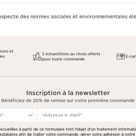
respecte des normes sociales et environnementales él
euro et
3 échantillons au choix offerts
des
E-car
pour toute commande
Inscription à la newsletter
Bénéficiez de 20% de remise sur votre première commande
n*
*Adresse e-mail
*
ecueillies à partir de ce formulaire font l’objet d’un traitement informat
prestataires afin de traiter votre commande, gérer votre adhésion à not