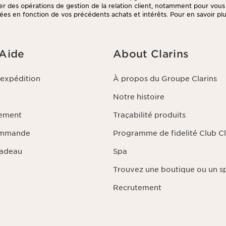
tuer des opérations de gestion de la relation client, notamment pour vou
ées en fonction de vos précédents achats et intérêts. Pour en savoir plus
litique de respect de la vie privée.
 Aide
About Clarins
'expédition
À propos du Groupe Clarins
Notre histoire
iement
Traçabilité produits
ommande
Programme de fidelité Club Cl
Cadeau
Spa
Trouvez une boutique ou un s
Recrutement