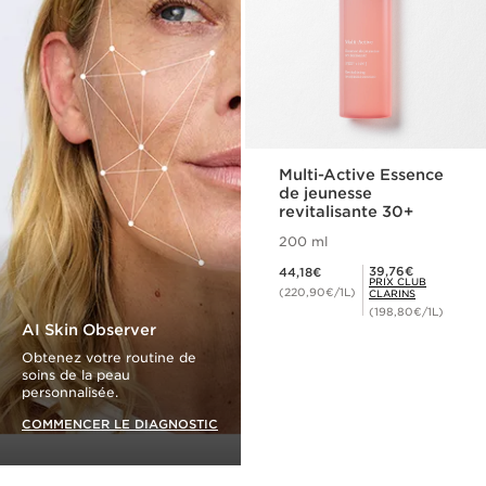
Multi-Active Essence
de jeunesse
revitalisante 30+
200 ml
Nouveau prix 44,18€
Prix Club Clarins 39,76€
39,76€
44,18€
PRIX CLUB
(220,90€/1L)
CLARINS
(198,80€/1L)
AI Skin Observer
Obtenez votre routine de
soins de la peau
personnalisée.
COMMENCER LE DIAGNOSTIC