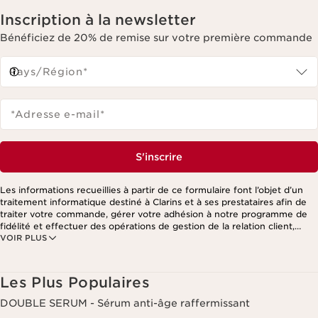
Inscription à la newsletter
Bénéficiez de 20% de remise sur votre première commande
Pays/Région*
*Adresse e-mail
*
S'inscrire
Les informations recueillies à partir de ce formulaire font l’objet d’un
traitement informatique destiné à Clarins et à ses prestataires afin de
traiter votre commande, gérer votre adhésion à notre programme de
fidélité et effectuer des opérations de gestion de la relation client,
VOIR PLUS
notamment pour vous adresser des offres personnalisées en fonction
de vos précédents achats et intérêts. Pour en savoir plus, veuillez
consulter notre politique de respect de la vie privée.
Les Plus Populaires
DOUBLE SERUM - Sérum anti-âge raffermissant