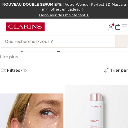
NOUVEAU DOUBLE SERUM EYE
| Votre Wonder Perfect 5D Mascara
mini offert en cadeau !
ALLER AU CONTENU
Découvrir dès maintenant >
CONSULTER LE PIED DE PAGE
Historique des recherches
Nettoyants visage & Lotions
(21)
Lire plus
Filtres (1)
Trier par