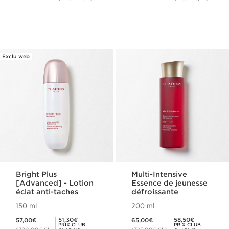
Exclu web
Bright Plus
Multi-Intensive
[Advanced] - Lotion
Essence de jeunesse
éclat anti-taches
défroissante
150 ml
200 ml
Nouveau prix 57,00€
Nouveau prix 65,00€
Prix Club Clarins 51,30€
Prix Club Clarins 58,50€
51,30€
58,50€
57,00€
65,00€
PRIX CLUB
PRIX CLUB