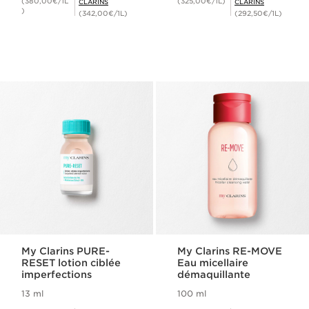
(380,00€/1L
(325,00€/1L)
CLARINS
CLARINS
)
(342,00€/1L)
(292,50€/1L)
My Clarins PURE-
My Clarins RE-MOVE
RESET lotion ciblée
Eau micellaire
imperfections
démaquillante
13 ml
100 ml
Nouveau prix 22,00€
Nouveau prix 21,50€