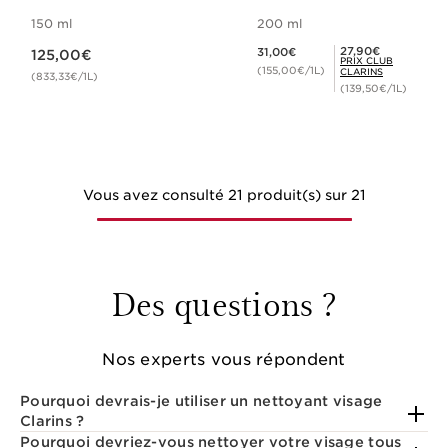
150 ml
200 ml
Nouveau prix 125,00€
Nouveau prix 31,00€
Prix Club Clarins 27,90€
27,90€
31,00€
125,00€
PRIX CLUB
(155,00€/1L)
CLARINS
(833,33€/1L)
(139,50€/1L)
Vous avez consulté 21 produit(s) sur 21
Des questions ?
Nos experts vous répondent
Pourquoi devrais-je utiliser un nettoyant visage
Clarins ?
Pourquoi devriez-vous nettoyer votre visage tous