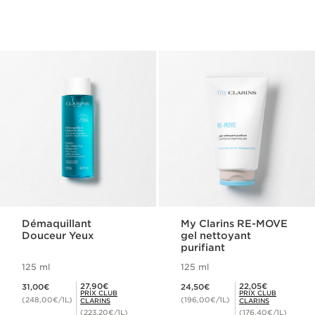
Démaquillant
My Clarins RE-MOVE
Douceur Yeux
gel nettoyant
purifiant
125 ml
125 ml
Nouveau prix 31,00€
Nouveau prix 24,50€
Prix Club Clarins 27,90€
Prix Club Clarins 22,05€
27,90€
22,05€
31,00€
24,50€
PRIX CLUB
PRIX CLUB
(248,00€/1L)
(196,00€/1L)
CLARINS
CLARINS
(223,20€/1L)
(176,40€/1L)