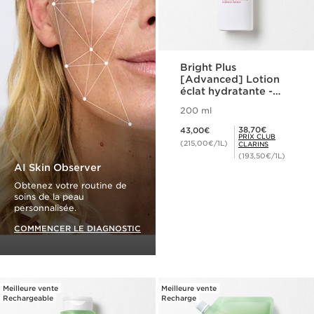
Bright Plus
[Advanced] Lotion
éclat hydratante -
Hydratate & Unifie
200 ml
Nouveau prix 43,00€
Prix Club Clarins 38,70€
38,70€
43,00€
PRIX CLUB
(215,00€/1L)
CLARINS
(193,50€/1L)
AI Skin Observer
Obtenez votre routine de
soins de la peau
personnalisée.
COMMENCER LE DIAGNOSTIC
Meilleure vente
Meilleure vente
Rechargeable
Recharge