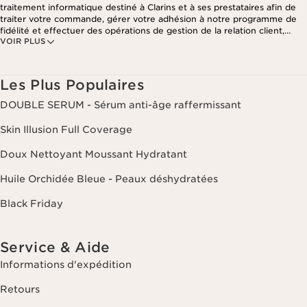
traitement informatique destiné à Clarins et à ses prestataires afin de
traiter votre commande, gérer votre adhésion à notre programme de
fidélité et effectuer des opérations de gestion de la relation client,
VOIR PLUS
notamment pour vous adresser des offres personnalisées en fonction
de vos précédents achats et intérêts. Pour en savoir plus, veuillez
consulter notre politique de respect de la vie privée.
Les Plus Populaires
DOUBLE SERUM - Sérum anti-âge raffermissant
Skin Illusion Full Coverage
Doux Nettoyant Moussant Hydratant
Huile Orchidée Bleue - Peaux déshydratées
Black Friday
Service & Aide
Informations d'expédition
Retours