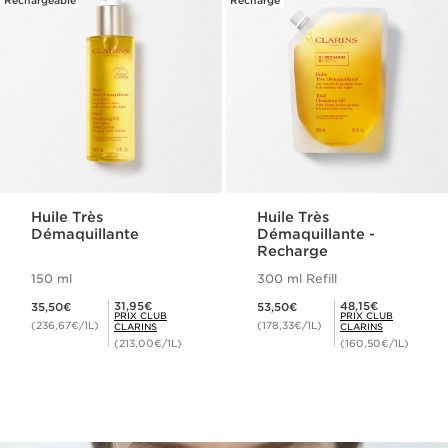
Rechargeable
Recharge
Huile Très
Huile Très
Démaquillante
Démaquillante -
Recharge
150 ml
300 ml Refill
Nouveau prix 35,50€
Nouveau prix 53,50€
Prix Club Clarins 31,95€
Prix Club Clarins 48,15€
31,95€
48,15€
35,50€
53,50€
PRIX CLUB
PRIX CLUB
(236,67€/1L)
(178,33€/1L)
CLARINS
CLARINS
(213,00€/1L)
(160,50€/1L)