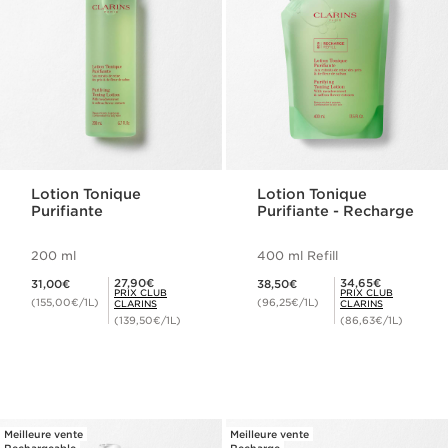
Lotion Tonique
Lotion Tonique
Purifiante
Purifiante - Recharge
200 ml
400 ml Refill
Nouveau prix 31,00€
Nouveau prix 38,50€
Prix Club Clarins 27,90€
Prix Club Clarins 34,65€
27,90€
34,65€
31,00€
38,50€
PRIX CLUB
PRIX CLUB
(155,00€/1L)
(96,25€/1L)
CLARINS
CLARINS
(139,50€/1L)
(86,63€/1L)
Meilleure vente
Meilleure vente