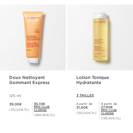
Doux Nettoyant
Lotion Tonique
Gommant Express
Hydratante
3 TAILLES
125 ml
Nouveau prix 39,00€
Prix Club Clarins 35,10€
35,10€
39,00€
À partir de
À partir de
Nouveau prix 31,00€
Prix Club Clarins 27,90€
PRIX CLUB
27,90€
31,00€
(312,00€/1L)
CLARINS
PRIX CLUB
(155,00€/1L)
CLARINS
(280,80€/1L)
(139,50€/1L)