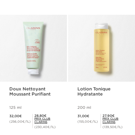
Doux Nettoyant
Lotion Tonique
Moussant Purifiant
Hydratante
125 ml
200 ml
Nouveau prix 32,00€
Nouveau prix 31,00€
Prix Club Clarins 28,80€
Prix Club Clarins 27,90€
28,80€
27,90€
32,00€
31,00€
PRIX CLUB
PRIX CLUB
(256,00€/1L)
(155,00€/1L)
CLARINS
CLARINS
(230,40€/1L)
(139,50€/1L)