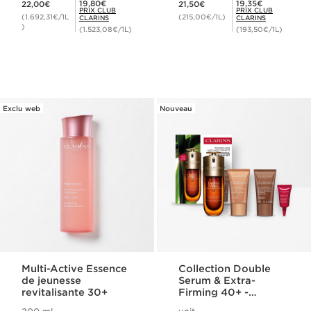
Prix Club Clarins 19,80€
Prix Club Clarins 19,35€
19,80€
19,35€
22,00€
21,50€
PRIX CLUB
PRIX CLUB
(1.692,31€/1L
(215,00€/1L)
CLARINS
CLARINS
)
(1.523,08€/1L)
(193,50€/1L)
Exclu web
Nouveau
Multi-Active Essence
Collection Double
de jeunesse
Serum & Extra-
revitalisante 30+
Firming 40+ -
Programme anti-âge