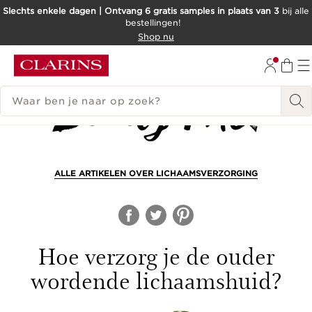
Slechts enkele dagen | Ontvang 6 gratis samples in plaats van 3
bij alle
bestellingen!
DOORGAAN NAAR INHOUD
Shop nu
GA NAAR DE VOETTEKST
ZOEKGESCHIEDENIS
ALLE ARTIKELEN OVER LICHAAMSVERZORGING
Hoe verzorg je de ouder
wordende lichaamshuid?