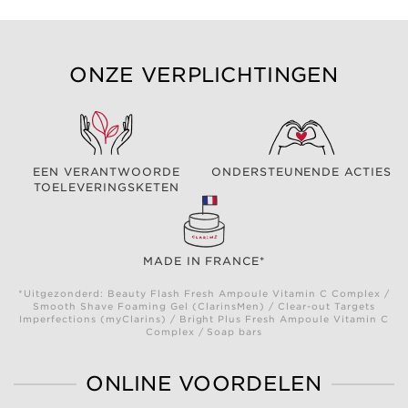
ONZE VERPLICHTINGEN
EEN VERANTWOORDE
ONDERSTEUNENDE ACTIES
TOELEVERINGSKETEN
MADE IN FRANCE*
*Uitgezonderd: Beauty Flash Fresh Ampoule Vitamin C Complex /
Smooth Shave Foaming Gel (ClarinsMen) / Clear-out Targets
Imperfections (myClarins) / Bright Plus Fresh Ampoule Vitamin C
Complex / Soap bars
ONLINE VOORDELEN