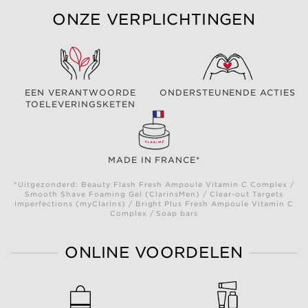
ONZE VERPLICHTINGEN
EEN VERANTWOORDE
ONDERSTEUNENDE ACTIES
TOELEVERINGSKETEN
MADE IN FRANCE*
*Uitgezonderd: Beauty Flash Fresh Ampoule Vitamin C Complex /
Smooth Shave Foaming Gel (ClarinsMen) / Clear-out Targets
Imperfections (myClarins) / Bright Plus Fresh Ampoule Vitamin C
Complex / Soap bars
ONLINE VOORDELEN