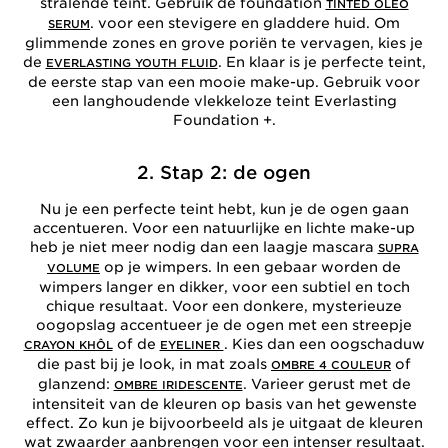
stralende teint. Gebruik de foundation
TINTED OLEO
. voor een stevigere en gladdere huid. Om
SERUM
glimmende zones en grove poriën te vervagen, kies je
de
. En klaar is je perfecte teint,
EVERLASTING YOUTH FLUID
de eerste stap van een mooie make-up. Gebruik voor
een langhoudende vlekkeloze teint Everlasting
Foundation +.
2. Stap 2: de ogen
Nu je een perfecte teint hebt, kun je de ogen gaan
accentueren. Voor een natuurlijke en lichte make-up
heb je niet meer nodig dan een laagje mascara
SUPRA
op je wimpers. In een gebaar worden de
VOLUME
wimpers langer en dikker, voor een subtiel en toch
chique resultaat. Voor een donkere, mysterieuze
oogopslag accentueer je de ogen met een streepje
of de
. Kies dan een oogschaduw
CRAYON KHÔL
EYELINER
die past bij je look, in mat zoals
of
OMBRE 4 COULEUR
glanzend:
. Varieer gerust met de
OMBRE IRIDESCENTE
intensiteit van de kleuren op basis van het gewenste
effect. Zo kun je bijvoorbeeld als je uitgaat de kleuren
wat zwaarder aanbrengen voor een intenser resultaat.