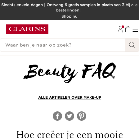
Slechts enkele dagen | Ontvang 6 gratis samples in plaats van 3
bij alle
bestellingen!
DOORGAAN NAAR INHOUD
Shop nu
GA NAAR DE VOETTEKST
ZOEKGESCHIEDENIS
ALLE ARTIKELEN OVER MAKE-UP
Hoe creëer je een mooie