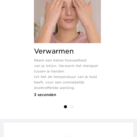
Verwarmen
Aanbr
Neem een kleine hoeveelheid
Dep met het 
van je lotion. Verwarm het mengsel
van je handen
tussen je handen
en decolleté
tot het de temperatuur van je huid
prettig gevoe
heeft, voor een onmiddellijk
en verdeel he
doeltreffende werking.
8 seconden
3 seconden