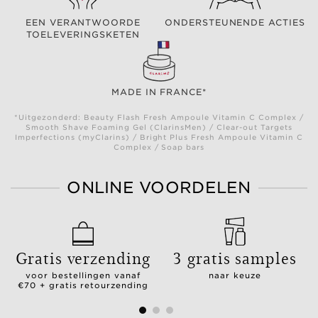
EEN VERANTWOORDE
ONDERSTEUNENDE ACTIES
TOELEVERINGSKETEN
MADE IN FRANCE*
*Uitgezonderd: Beauty Flash Fresh Ampoule Vitamin C Complex /
Smooth Shave Foaming Gel (ClarinsMen) / Clear-out Targets
Imperfections (myClarins) / Bright Plus Fresh Ampoule Vitamin C
Complex / Soap bars
ONLINE VOORDELEN
Gratis verzending
3 gratis samples
voor bestellingen vanaf
naar keuze
€70 + gratis retourzending