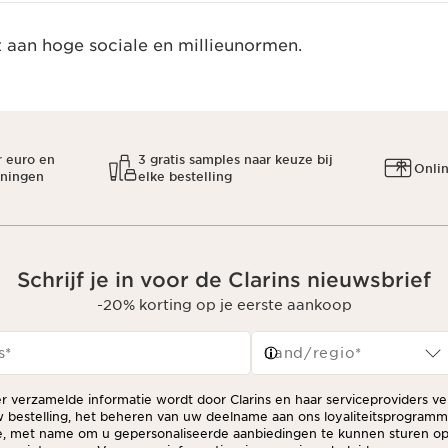
t aan hoge sociale en millieunormen.
r euro en
3 gratis samples naar keuze bij
Onli
oningen
elke bestelling
Schrijf je in voor de Clarins nieuwsbrief
-20% korting op je eerste aankoop
s
*
Land/regio*
er verzamelde informatie wordt door Clarins en haar serviceproviders v
 bestelling, het beheren van uw deelname aan ons loyaliteitsprogram
ie, met name om u gepersonaliseerde aanbiedingen te kunnen sturen op