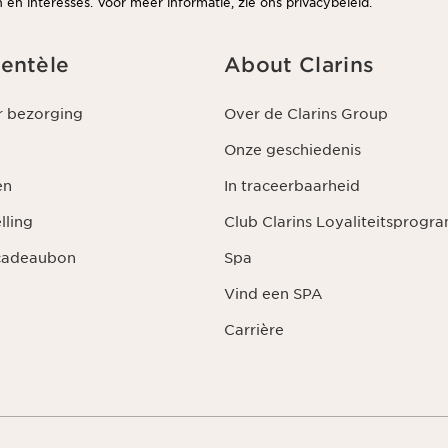
en interesses. Voor meer informatie, zie ons privacybeleid.
ientèle
About Clarins
r bezorging
Over de Clarins Group
Onze geschiedenis
en
In traceerbaarheid
lling
Club Clarins Loyaliteitsprog
 cadeaubon
Spa
Vind een SPA
Carrière