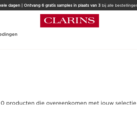
kele dagen | Ontvang 6 gratis samples in plaats van 3
bij alle bestellinge
edingen
0 producten die overeenkomen met jouw selectie
Alle filters resetten