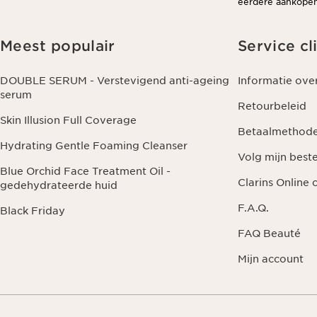
eerdere aankopen 
Meest populair
Service cl
DOUBLE SERUM - Verstevigend anti-ageing
Informatie ove
serum
Retourbeleid
Skin Illusion Full Coverage
Betaalmethod
Hydrating Gentle Foaming Cleanser
Volg mijn beste
Blue Orchid Face Treatment Oil -
Clarins Online
gedehydrateerde huid
F.A.Q.
Black Friday
FAQ Beauté
Mijn account