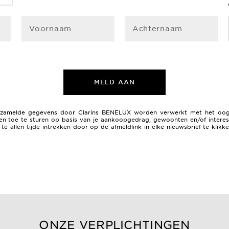
Voornaam
Achternaam
MELD AAN
 verzamelde gegevens door Clarins BENELUX worden verwerkt met het oo
n toe te sturen op basis van je aankoopgedrag, gewoonten en/of interess
e allen tijde intrekken door op de afmeldlink in elke nieuwsbrief te klik
ONZE VERPLICHTINGEN