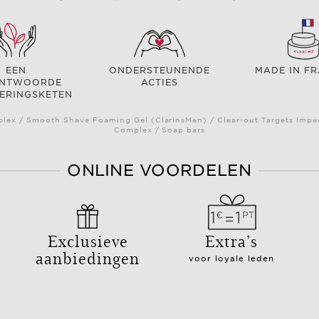
EEN
ONDERSTEUNENDE
MADE IN F
ANTWOORDE
ACTIES
ERINGSKETEN
ex / Smooth Shave Foaming Gel (ClarinsMen) / Clear-out Targets Imper
Complex / Soap bars
ONLINE VOORDELEN
Exclusieve
Extra’s
aanbiedingen
voor loyale leden