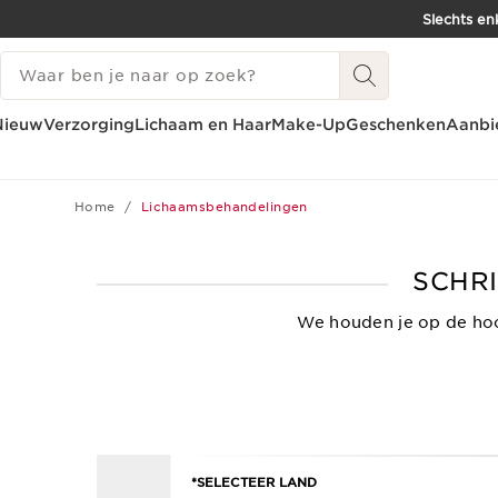
Slechts en
DOORGAAN NAAR INHOUD
ZOEKGESCHIEDENIS
GA NAAR DE VOETTEKST
Nieuw
Verzorging
Lichaam en Haar
Make-Up
Geschenken
Aanbi
Home
Lichaamsbehandelingen
SCHRI
We houden je op de hoo
*SELECTEER LAND