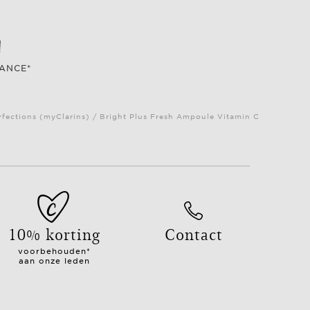
RANCE*
fections (myClarins) / Bright Plus Fresh Ampoule Vitamin C
10% korting
Contact
voorbehouden*
aan onze leden