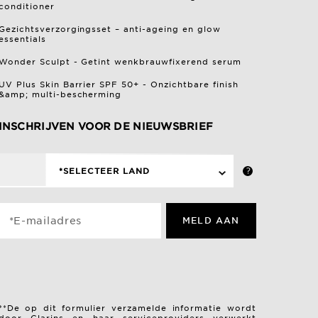
conditioner
Gezichtsverzorgingsset – anti-ageing en glow
essentials
Wonder Sculpt - Getint wenkbrauwfixerend serum
UV Plus Skin Barrier SPF 50+ - Onzichtbare finish
&amp; multi-bescherming
INSCHRIJVEN VOOR DE NIEUWSBRIEF
*SELECTEER LAND
*E-mailadres
MELD AAN
**De op dit formulier verzamelde informatie wordt