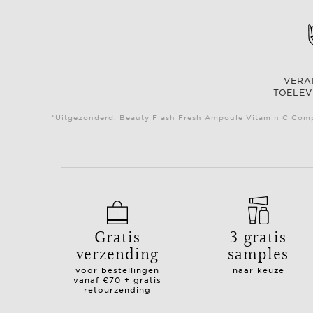
VER
TOELEV
*Uitgezonderd: Beauty Flash Fresh Ampoule Vitamin C Compl
Gratis
3 gratis
verzending
samples
voor bestellingen
naar keuze
vanaf €70 + gratis
retourzending