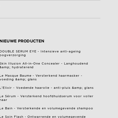
NIEUWE PRODUCTEN
DOUBLE SERUM EYE - Intensieve anti-ageing
oogverzorging
Skin Illusion All-in-One Concealer - Langhoudend
&amp; hydraterend
Le Masque Baume - Versterkend haarmasker -
voeding &amp; glans
L'Elixir - Voedende haarolie - anti-pluis &amp; glans
Le Sérum - Versterkend hoofdhuidserum voor voller
haar
Le Bain - Versterkende en volumegevende shampoo
Le Soin Flash - Ontwarrende en volumegevende