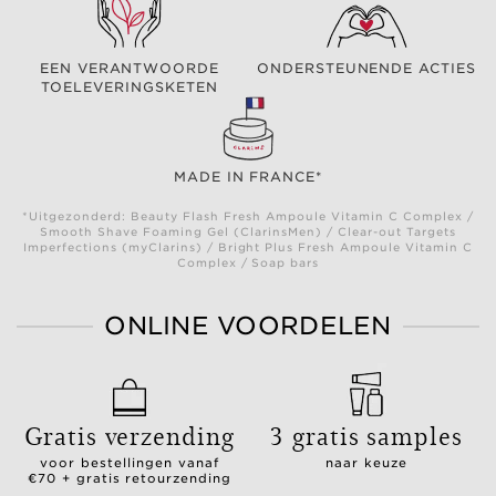
EEN VERANTWOORDE
ONDERSTEUNENDE ACTIES
TOELEVERINGSKETEN
MADE IN FRANCE*
*Uitgezonderd: Beauty Flash Fresh Ampoule Vitamin C Complex /
Smooth Shave Foaming Gel (ClarinsMen) / Clear-out Targets
Imperfections (myClarins) / Bright Plus Fresh Ampoule Vitamin C
Complex / Soap bars
ONLINE VOORDELEN
Gratis verzending
3 gratis samples
voor bestellingen vanaf
naar keuze
€70 + gratis retourzending