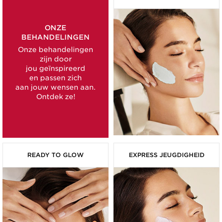
ONZE
BEHANDELINGEN
Onze behandelingen
zijn door
jou geïnspireerd
en passen zich
aan jouw wensen aan.
Ontdek ze!
READY TO GLOW
EXPRESS JEUGDIGHEID