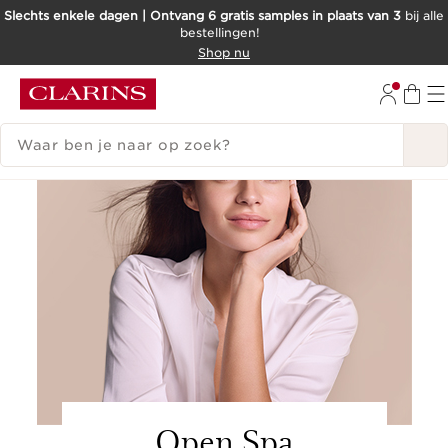
Slechts enkele dagen | Ontvang 6 gratis samples in plaats van 3
bij alle
bestellingen!
DOORGAAN NAAR INHOUD
Shop nu
GA NAAR DE VOETTEKST
ZOEKGESCHIEDENIS
Open Spa