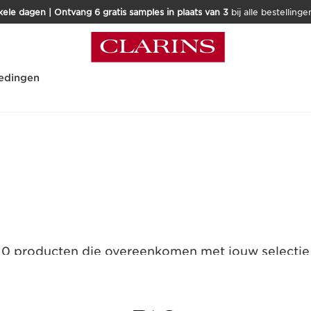
kele dagen | Ontvang 6 gratis samples in plaats van 3
bij alle bestellinge
edingen
0 producten die overeenkomen met jouw selectie
Alle filters resetten