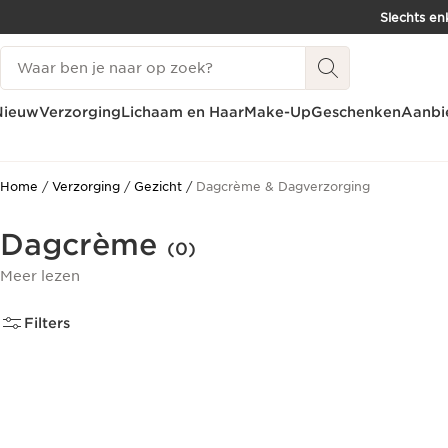
Slechts en
DOORGAAN NAAR INHOUD
Zoekgeschiedenis
GA NAAR DE VOETTEKST
Nieuw
Verzorging
Lichaam en Haar
Make-Up
Geschenken
Aanbi
Home
Verzorging
Gezicht
Dagcrème & Dagverzorging
Dagcrème
(0)
Meer lezen
Filters