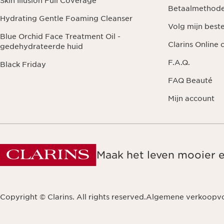
Skin Illusion Full Coverage
Betaalmethod
Hydrating Gentle Foaming Cleanser
Volg mijn beste
Blue Orchid Face Treatment Oil -
Clarins Online
gedehydrateerde huid
F.A.Q.
Black Friday
FAQ Beauté
Mijn account
Maak het leven mooier 
Copyright © Clarins. All rights reserved.
Algemene verkoopv