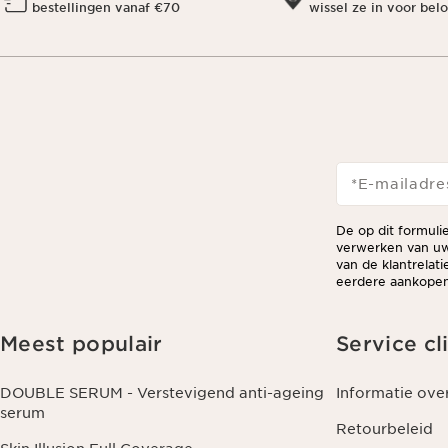
bestellingen vanaf €70
wissel ze in voor bel
*E-mailadre
De op dit formuli
verwerken van uw
van de klantrelat
eerdere aankopen 
Meest populair
Service cl
DOUBLE SERUM - Verstevigend anti-ageing
Informatie ove
serum
Retourbeleid