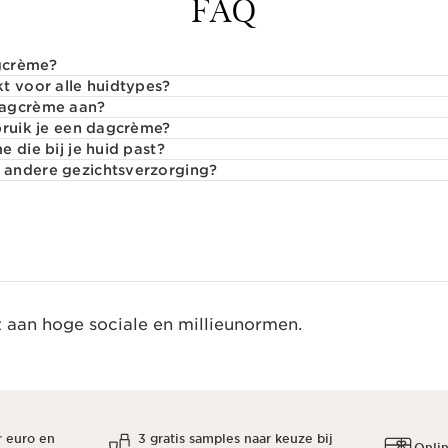
FAQ
gcrème?
t voor alle huidtypes?
dagcrème aan?
bruik je een dagcrème?
 die bij je huid past?
andere gezichtsverzorging?
t aan hoge sociale en millieunormen.
r euro en
3 gratis samples naar keuze bij
Onli