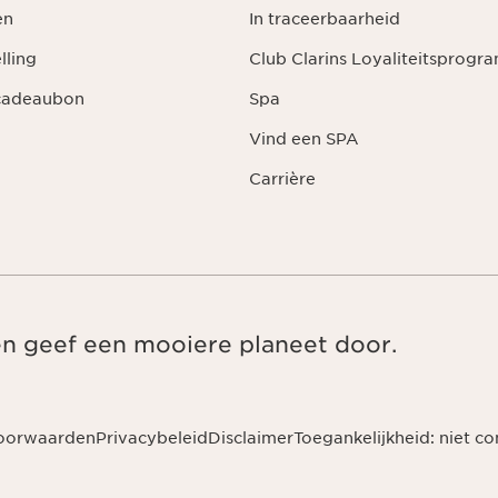
en
In traceerbaarheid
lling
Club Clarins Loyaliteitsprog
 cadeaubon
Spa
Vind een SPA
Carrière
en geef een mooiere planeet door.
oorwaarden
Privacybeleid
Disclaimer
Toegankelijkheid: niet c