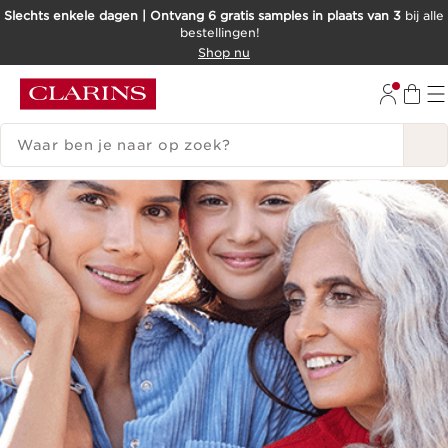
Slechts enkele dagen | Ontvang 6 gratis samples in plaats van 3
bij alle
bestellingen!
DOORGAAN NAAR INHOUD
Shop nu
GA NAAR DE VOETTEKST
ZOEKGESCHIEDENIS