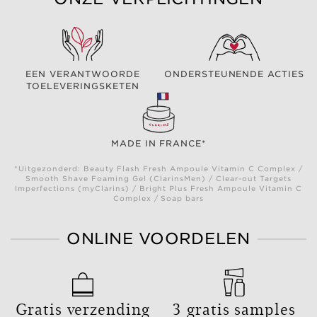
EEN VERANTWOORDE
ONDERSTEUNENDE ACTIES
TOELEVERINGSKETEN
MADE IN FRANCE*
*Uitgezonderd: Beauty Flash Fresh Ampoule Vitamin C Complex /
Smooth Shave Foaming Gel (ClarinsMen) / Clear-out Targets
Imperfections (myClarins) / Bright Plus Fresh Ampoule Vitamin C
Complex / Soap bars
ONLINE VOORDELEN
Gratis verzending
3 gratis samples