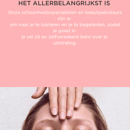
HET ALLERBELANGRIJKST IS
Onze schoonheidsspecialisten en beautyadviseurs
zijn er
om naar je te luisteren en je te begeleiden, zodat
je goed in
je vel zit en zelfverzekerd bent over je
uitstraling.