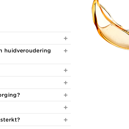
an huidveroudering
orging?
sterkt?