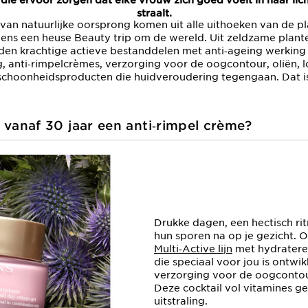
die ervoor zorgen dat elke vrouw zich goed voelt in haar lich
straalt.
van natuurlijke oorsprong komen uit alle uithoeken van de 
dens een heuse Beauty trip om de wereld. Uit zeldzame plant
en krachtige actieve bestanddelen met anti‑ageing werking
, anti‑rimpelcrèmes, verzorging voor de oogcontour, oliën, 
schoonheidsproducten die huidveroudering tegengaan. Dat is
vanaf 30 jaar een anti‑rimpel
crème?
Drukke dagen, een hectisch rit
hun sporen na op je gezicht. 
Multi‑Active lijn
met hydratere
die speciaal voor jou is ontwi
verzorging voor de oogcontour
Deze cocktail vol vitamines ge
uitstraling.