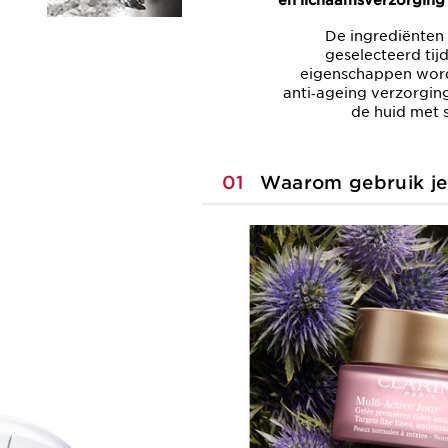
en lichaamsverzorging 
De ingrediënten 
geselecteerd tij
eigenschappen word
anti‑ageing verzorging
de huid met 
01
Waarom gebruik je 