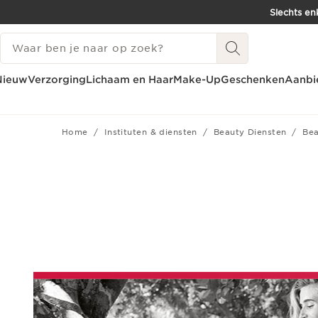
Slechts en
DOORGAAN NAAR INHOUD
ZOEKGESCHIEDENIS
GA NAAR DE VOETTEKST
Nieuw
Verzorging
Lichaam en Haar
Make-Up
Geschenken
Aanbi
Home
Instituten & diensten
Beauty Diensten
Bea