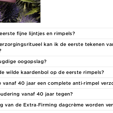
eerste fijne
lijntjes en rimpels?
verzorgingsritueel kan ik de eerste tekenen v
?
eugdige
oogopslag?
de wilde kaardenbol op de eerste
rimpels?
 vanaf 40 jaar een complete anti‑rimpel
verz
oudering vanaf
40 jaar tegen?
g van de Extra‑Firming
dagcrème worden ver