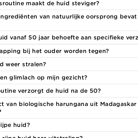
routine maakt de huid
steviger?
ingrediënten van natuurlijke oorsprong bevat
d vanaf 50 jaar behoefte aan specifieke
ver
lapping bij het ouder
worden tegen?
id
weer stralen?
een glimlach op mijn
gezicht?
outine verzorgt de huid
na de 50?
ct van biologische harungana uit Madagaskar
?
rijpe
huid?