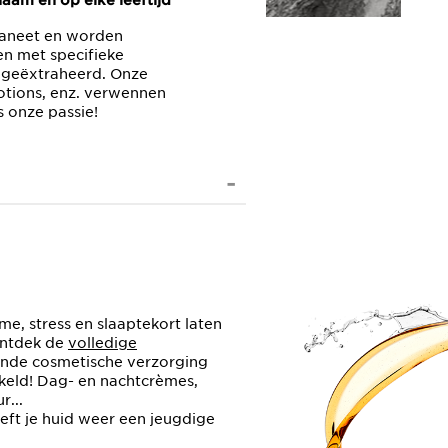
aam en op elke leeftijd
planeet en worden
en met specifieke
 geëxtraheerd. Onze
lotions, enz. verwennen
 onze passie!
me, stress en slaaptekort laten
Ontdek de
volledige
nde cosmetische verzorging
kkeld! Dag- en nachtcrèmes,
...
eft je huid weer een jeugdige