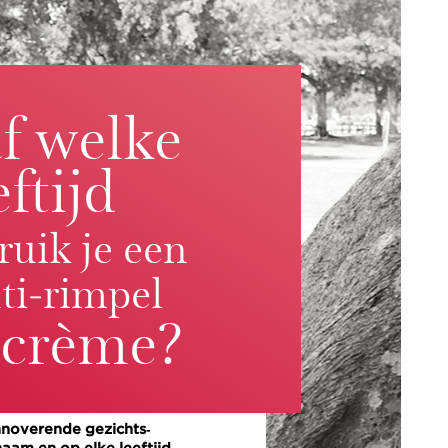
f welke
eftijd
ruik je een
ti‑rimpel
crème?
innoverende gezichts‑