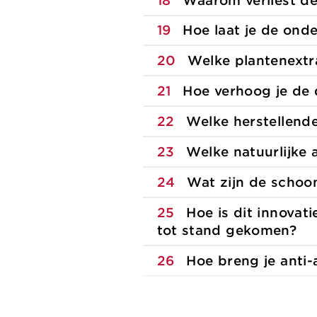
18
Waarom verliest de
19
Hoe laat je de ond
20
Welke plantenextr
21
Hoe verhoog je de 
22
Welke herstellende
23
Welke natuurlijke 
24
Wat zijn de schoo
25
Hoe is dit innovati
tot stand gekomen?
26
Hoe breng je anti