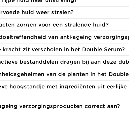
 rijpe huid haar
uitstraling?
ervoede huid weer
stralen?
acten zorgen voor een stralende
huid?
doeltreffendheid van anti‑ageing
verzorgings
 kracht zit verscholen
in het Double Serum?
actieve bestanddelen dragen bij aan deze
dub
nheidsgeheimen van de planten
in het Doubl
eve hoogstandje met ingrediënten uit eerlijke
-ageing verzorgingsproducten
correct aan?