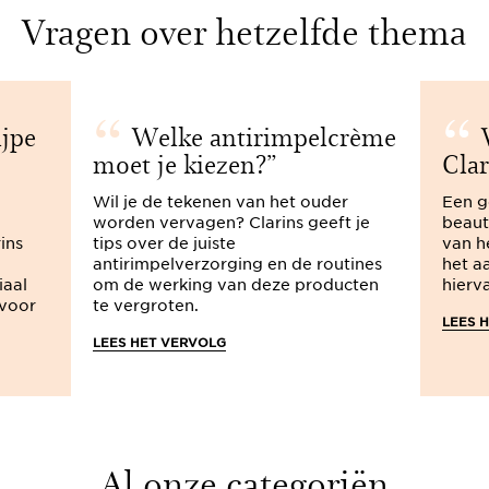
Vragen over hetzelfde thema
ijpe
Welke antirimpelcrème
W
moet je kiezen?
Clar
Wil je de tekenen van het ouder
Een g
worden vervagen? Clarins geeft je
beaut
ins
tips over de juiste
van h
antirimpelverzorging en de routines
het a
iaal
om de werking van deze producten
hierv
 voor
te vergroten.
LEES 
LEES HET VERVOLG
Al onze categoriën