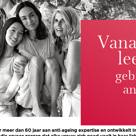
Vana
le
geb
an
r meer dan 60 jaar aan anti‑ageing expertise en ontwikkelt 