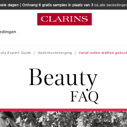
kele dagen | Ontvang 6 gratis samples in plaats van 3
bij alle bestellinge
edingen
uty Expert Guide
Gezichtsverzorging
Vanaf welke leeftijd gebrui
Beauty
FAQ