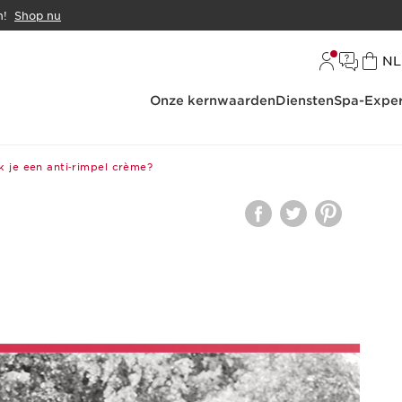
n!
Shop nu
Ta
NL
Onze kernwaarden
Diensten
Spa-Exper
k je een anti‑rimpel crème?