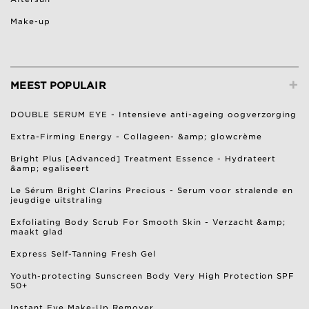
Make-up
+
MEEST POPULAIR
DOUBLE SERUM EYE - Intensieve anti-ageing oogverzorging
Extra-Firming Energy - Collageen- &amp; glowcrème
Bright Plus [Advanced] Treatment Essence - Hydrateert
&amp; egaliseert
Le Sérum Bright Clarins Precious - Serum voor stralende en
jeugdige uitstraling
Exfoliating Body Scrub For Smooth Skin - Verzacht &amp;
maakt glad
Express Self-Tanning Fresh Gel
Youth-protecting Sunscreen Body Very High Protection SPF
50+
Instant Eye Make-Up Remover