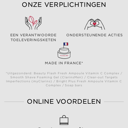
ONZE VERPLICHTINGEN
EEN VERANTWOORDE
ONDERSTEUNENDE ACTIES
TOELEVERINGSKETEN
MADE IN FRANCE*
*Uitgezonderd: Beauty Flash Fresh Ampoule Vitamin C Complex /
Smooth Shave Foaming Gel (ClarinsMen) / Clear-out Targets
Imperfections (myClarins) / Bright Plus Fresh Ampoule Vitamin C
Complex / Soap bars
ONLINE VOORDELEN