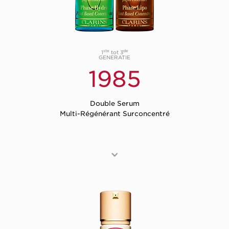
ste
de
1
tot 3
GENERATIE
1985
Double Serum
Multi-Régénérant Surconcentré