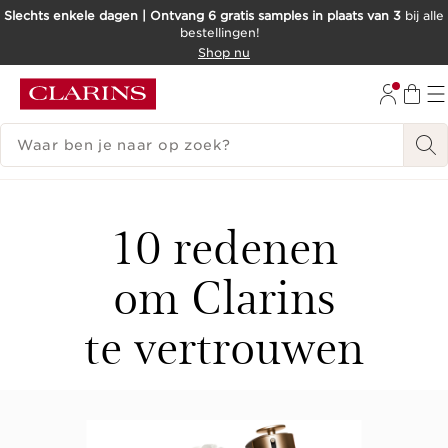
Slechts enkele dagen | Ontvang 6 gratis samples in plaats van 3
bij alle
bestellingen!
DOORGAAN NAAR INHOUD
Shop nu
GA NAAR DE VOETTEKST
ZOEKGESCHIEDENIS
10 redenen
om Clarins
te vertrouwen