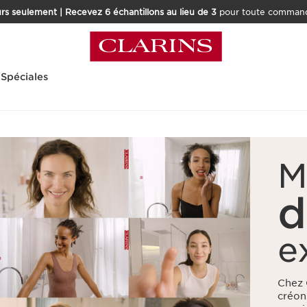
rs seulement | Recevez 6 échantillons au lieu de 3
pour toute command
 Spéciales
M
d
e
Chez 
créon