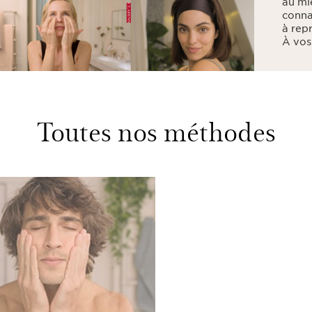
au mi
conna
à rep
À vos
Toutes nos méthodes