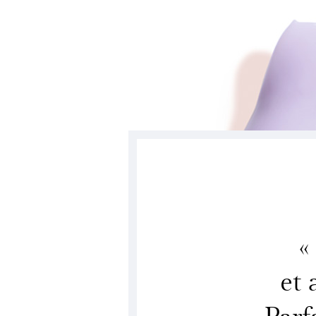
«
et 
Parf