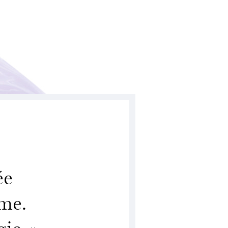
ée
hme.
ie. »