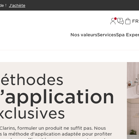
e !
J'achète
L
FR
Nos valeurs
Services
Spa Exper
éthodes
’application
xclusives
Clarins, formuler un produit ne suffit pas. Nous
s la méthode d’application adaptée pour profiter